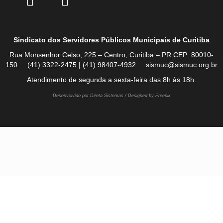
Sindicato dos Servidores Públicos Municipais de Curitiba
Rua Monsenhor Celso, 225 – Centro, Curitiba – PR CEP: 80010-
150 (41) 3322-2475 | (41) 98407-4932 sismuc@sismuc.org.br
Atendimento de segunda a sexta-feira das 8h às 18h.
Desenvolvido por Direta Sistemas /
Designed by Freepik