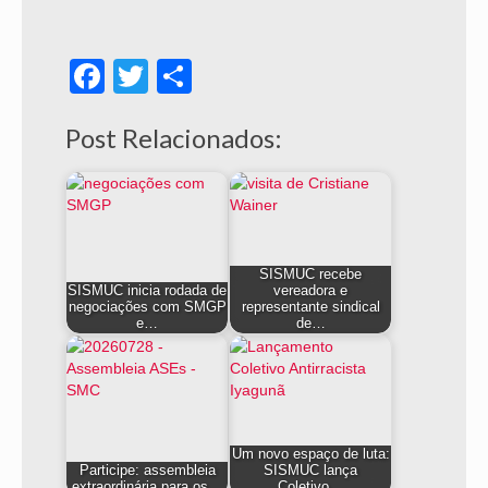
Facebook
Twitter
Share
Post Relacionados:
SISMUC recebe
SISMUC inicia rodada de
vereadora e
negociações com SMGP
representante sindical
e…
de…
Um novo espaço de luta:
Participe: assembleia
SISMUC lança
extraordinária para os…
Coletivo…