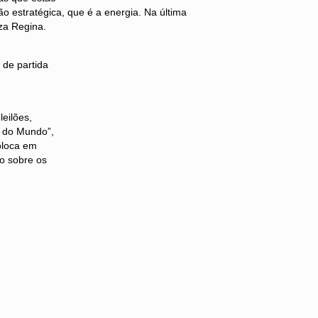
o estratégica, que é a energia. Na última
za Regina.
 de partida
.
leilões,
m do Mundo”,
oloca em
o sobre os