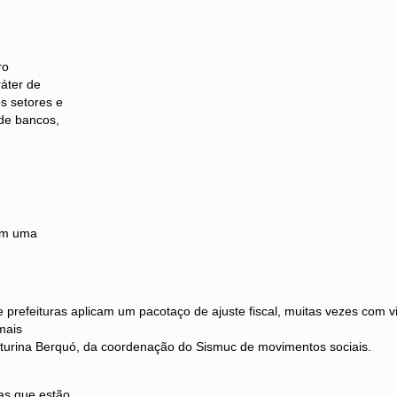
ro
ráter de
s setores e
 de bancos,
com uma
refeituras aplicam um pacotaço de ajuste fiscal, muitas vezes com vio
mais
Casturina Berquó, da coordenação do Sismuc de movimentos sociais.
sas que estão