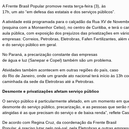
A Frente Brasil Popular promove nesta terça-feira (3), às
17h, um ato “em defesa das estatais e dos serviços públicos”.
A atividade está programada para o calçadão da Rua XV de Novemb
(esquina com a Monsenhor Celso), no centro de Curitiba, e terá o ca
aula pública, com exposição dos prejuízos das privatizações em vário
empresas: Correios, Petrobras, Eletrobras, Fafen Fertilizantes, além
e do serviço público em geral.
No Paraná, a precarização constante das empresas
de água e luz (Sanepar e Copel) também são um problema.
Atividades também acontecem em outras regiões do país, caso
do Rio de Janeiro, onde um grande ato nacional terá início às 13h 
caminhada da sede da Eletrobras até a Petrobras.
Desmonte e privatizações afetam serviço público
O serviço público é particularmente afetado, em um momento em que p
desmonte do serviço público, precarização, e as pessoas que serão 
atingidas é as que precisam do serviço e de baixa renda”, reflete 
De acordo com Regina Cruz, da coordenação da Frente Brasil
Popular, é preciso lutar pelo pré-sal, pela Eletrobras e outras empre