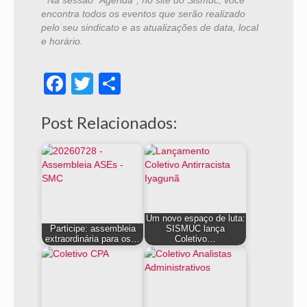
*
Na sessão “Agenda”, no site do Sismuc, você
encontra todos os eventos que serão realizado
pelo seu sindicato e as atualizações de data, local
e horário.
Facebook
Twitter
Share
Post Relacionados:
Um novo espaço de luta:
Participe: assembleia
SISMUC lança
extraordinária para os…
Coletivo…