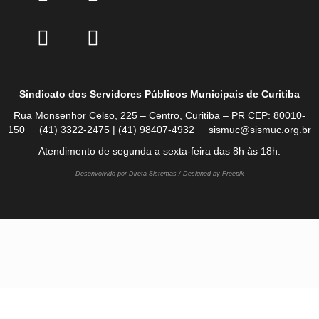
Sindicato dos Servidores Públicos Municipais de Curitiba
Rua Monsenhor Celso, 225 – Centro, Curitiba – PR CEP: 80010-
150 (41) 3322-2475 | (41) 98407-4932 sismuc@sismuc.org.br
Atendimento de segunda a sexta-feira das 8h às 18h.
Desenvolvido por Direta Sistemas /
Designed by Freepik