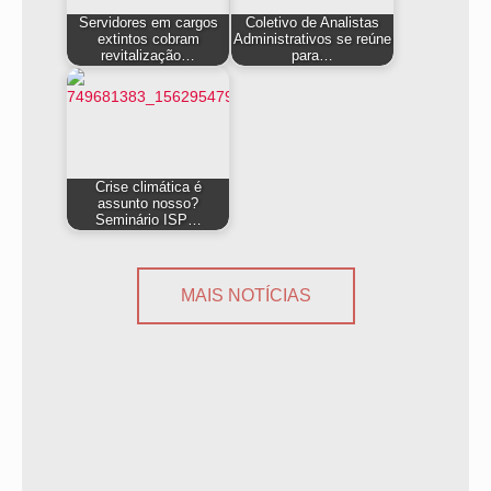
Servidores em cargos
Coletivo de Analistas
extintos cobram
Administrativos se reúne
revitalização…
para…
Crise climática é
assunto nosso?
Seminário ISP…
MAIS NOTÍCIAS