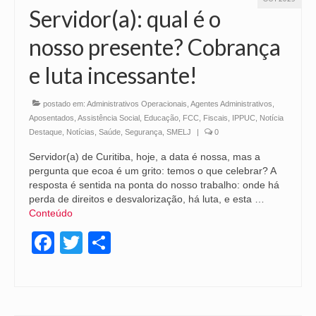
Servidor(a): qual é o
nosso presente? Cobrança
e luta incessante!
postado em:
Administrativos Operacionais
,
Agentes Administrativos
,
Aposentados
,
Assistência Social
,
Educação
,
FCC
,
Fiscais
,
IPPUC
,
Notícia
Destaque
,
Notícias
,
Saúde
,
Segurança
,
SMELJ
|
0
Servidor(a) de Curitiba, hoje, a data é nossa, mas a
pergunta que ecoa é um grito: temos o que celebrar? A
resposta é sentida na ponta do nosso trabalho: onde há
perda de direitos e desvalorização, há luta, e esta …
Conteúdo
Facebook
Twitter
Share