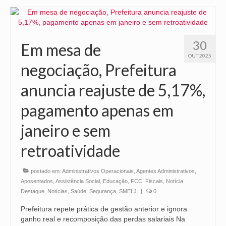
30
Em mesa de
OUT 2025
negociação, Prefeitura
anuncia reajuste de 5,17%,
pagamento apenas em
janeiro e sem
retroatividade
postado em:
Administrativos Operacionais
,
Agentes Administrativos
,
Aposentados
,
Assistência Social
,
Educação
,
FCC
,
Fiscais
,
Notícia
Destaque
,
Notícias
,
Saúde
,
Segurança
,
SMELJ
|
0
Prefeitura repete prática de gestão anterior e ignora
ganho real e recomposição das perdas salariais Na