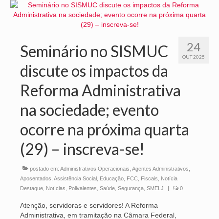
24
Seminário no SISMUC
OUT 2025
discute os impactos da
Reforma Administrativa
na sociedade; evento
ocorre na próxima quarta
(29) – inscreva-se!
postado em:
Administrativos Operacionais
,
Agentes Administrativos
,
Aposentados
,
Assistência Social
,
Educação
,
FCC
,
Fiscais
,
Notícia
Destaque
,
Notícias
,
Polivalentes
,
Saúde
,
Segurança
,
SMELJ
|
0
Atenção, servidoras e servidores! A Reforma
Administrativa, em tramitação na Câmara Federal,