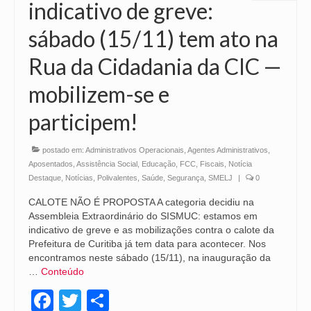
indicativo de greve:
sábado (15/11) tem ato na
Rua da Cidadania da CIC —
mobilizem-se e
participem!
postado em:
Administrativos Operacionais
,
Agentes Administrativos
,
Aposentados
,
Assistência Social
,
Educação
,
FCC
,
Fiscais
,
Notícia
Destaque
,
Notícias
,
Polivalentes
,
Saúde
,
Segurança
,
SMELJ
|
0
CALOTE NÃO É PROPOSTA A categoria decidiu na
Assembleia Extraordinário do SISMUC: estamos em
indicativo de greve e as mobilizações contra o calote da
Prefeitura de Curitiba já tem data para acontecer. Nos
encontramos neste sábado (15/11), na inauguração da
…
Conteúdo
Facebook
Twitter
Share