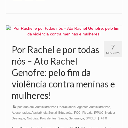
7
Por Rachel e por todas
NOV 2025
nós – Ato Rachel
Genofre: pelo fim da
violência contra meninas e
mulheres!
postado em:
Administrativos Operacionais
,
Agentes Administrativos
,
Aposentados
,
Assistência Social
,
Educação
,
FCC
,
Fiscais
,
IPPUC
,
Notícia
Destaque
,
Notícias
,
Polivalentes
,
Saúde
,
Segurança
,
SMELJ
|
0