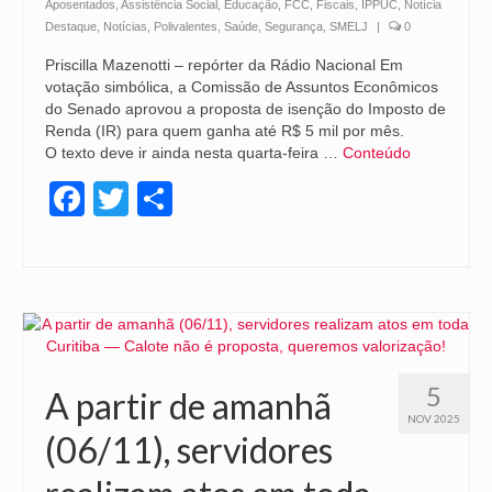
Aposentados
,
Assistência Social
,
Educação
,
FCC
,
Fiscais
,
IPPUC
,
Notícia
Destaque
,
Notícias
,
Polivalentes
,
Saúde
,
Segurança
,
SMELJ
|
0
Priscilla Mazenotti – repórter da Rádio Nacional Em
votação simbólica, a Comissão de Assuntos Econômicos
do Senado aprovou a proposta de isenção do Imposto de
Renda (IR) para quem ganha até R$ 5 mil por mês.
O texto deve ir ainda nesta quarta-feira …
Conteúdo
Facebook
Twitter
Share
5
A partir de amanhã
NOV 2025
(06/11), servidores