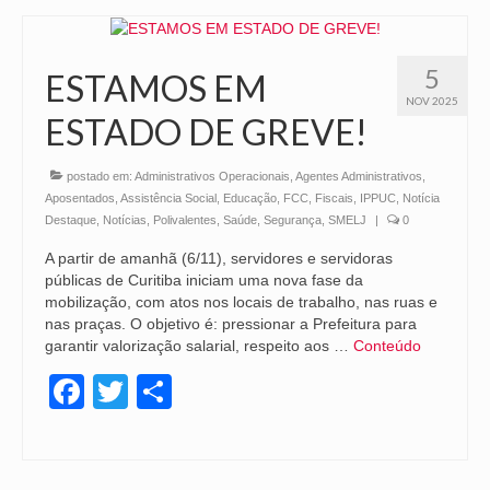
5
ESTAMOS EM
NOV 2025
ESTADO DE GREVE!
postado em:
Administrativos Operacionais
,
Agentes Administrativos
,
Aposentados
,
Assistência Social
,
Educação
,
FCC
,
Fiscais
,
IPPUC
,
Notícia
Destaque
,
Notícias
,
Polivalentes
,
Saúde
,
Segurança
,
SMELJ
|
0
A partir de amanhã (6/11), servidores e servidoras
públicas de Curitiba iniciam uma nova fase da
mobilização, com atos nos locais de trabalho, nas ruas e
nas praças. O objetivo é: pressionar a Prefeitura para
garantir valorização salarial, respeito aos …
Conteúdo
Facebook
Twitter
Share