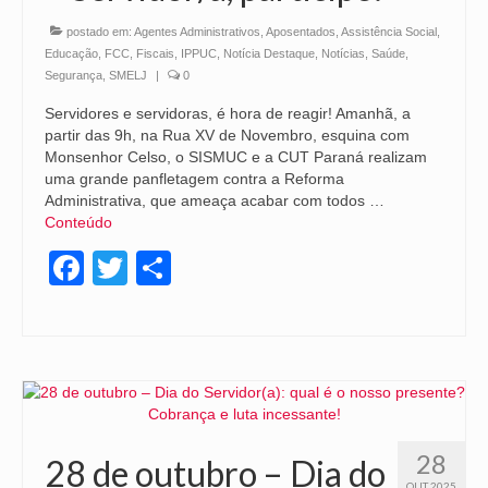
postado em:
Agentes Administrativos
,
Aposentados
,
Assistência Social
,
Educação
,
FCC
,
Fiscais
,
IPPUC
,
Notícia Destaque
,
Notícias
,
Saúde
,
Segurança
,
SMELJ
|
0
Servidores e servidoras, é hora de reagir! Amanhã, a
partir das 9h, na Rua XV de Novembro, esquina com
Monsenhor Celso, o SISMUC e a CUT Paraná realizam
uma grande panfletagem contra a Reforma
Administrativa, que ameaça acabar com todos …
Conteúdo
Facebook
Twitter
Share
28
28 de outubro – Dia do
OUT 2025