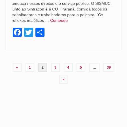
ameaça nossos direitos e o serviço público. O SISMUC,
junto ao Sintracon e à CUT Paraná, convida todos os
trabalhadores e trabalhadoras para a palestra: “Os
reflexos maléficos …
Conteúdo
Facebook
Twitter
Share
«
1
2
3
4
5
…
39
»