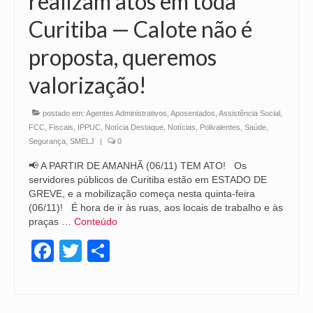
realizam atos em toda
Curitiba — Calote não é
proposta, queremos
valorização!
postado em:
Agentes Administrativos
,
Aposentados
,
Assistência Social
,
FCC
,
Fiscais
,
IPPUC
,
Notícia Destaque
,
Notícias
,
Polivalentes
,
Saúde
,
Segurança
,
SMELJ
|
0
📢 A PARTIR DE AMANHÃ (06/11) TEM ATO! Os
servidores públicos de Curitiba estão em ESTADO DE
GREVE, e a mobilização começa nesta quinta-feira
(06/11)! É hora de ir às ruas, aos locais de trabalho e às
praças …
Conteúdo
Facebook
Twitter
Share