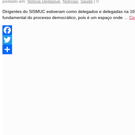
postado em:
Notícia Destaque
,
Notícias
,
Saúde
|
0
Dirigentes do SISMUC estiveram como delegados e delegadas na 16ª C
fundamental do processo democrático, pois é um espaço onde …
Co
Facebook
Twitter
Share