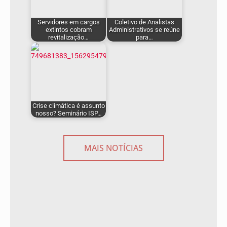
Servidores em cargos
Coletivo de Analistas
extintos cobram
Administrativos se reúne
revitalização…
para…
Crise climática é assunto
nosso? Seminário ISP…
MAIS NOTÍCIAS