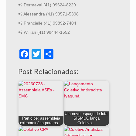
📲 Dermeval (41) 99624-8229
📲 Alessandra (41) 99571-5398
📲 Francielle (41) 99892-7404
📲 Willian (41) 98444-1652
Facebook
Twitter
Share
Post Relacionados:
Um novo espaço de luta:
Participe: assembleia
SISMUC lança
extraordinária para os…
Coletivo…