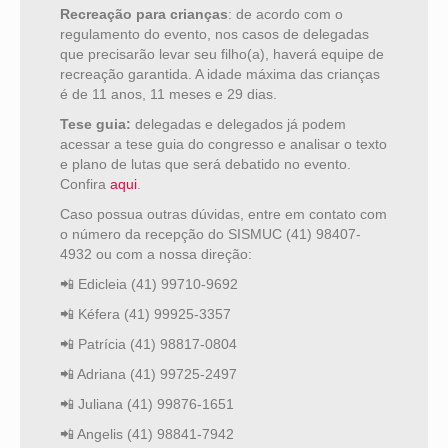
Recreação para crianças
: de acordo com o
regulamento do evento, nos casos de delegadas
que precisarão levar seu filho(a), haverá equipe de
recreação garantida. A idade máxima das crianças
é de 11 anos, 11 meses e 29 dias.
Tese guia:
delegadas e delegados já podem
acessar a tese guia do congresso e analisar o texto
e plano de lutas que será debatido no evento.
Confira
aqui
.
Caso possua outras dúvidas, entre em contato com
o número da recepção do SISMUC (41) 98407-
4932 ou com a nossa direção:
📲 Edicleia (41) 99710-9692
📲 Kéfera (41) 99925-3357
📲 Patrícia (41) 98817-0804
📲 Adriana (41) 99725-2497
📲 Juliana (41) 99876-1651
📲 Angelis (41) 98841-7942