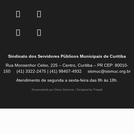
Sindicato dos Servidores Públicos Municipais de Curitiba
Rua Monsenhor Celso, 225 – Centro, Curitiba – PR CEP: 80010-
150 (41) 3322-2475 | (41) 98407-4932 sismuc@sismuc.org.br
Atendimento de segunda a sexta-feira das 8h às 18h.
Desenvolvido por Direta Sistemas /
Designed by Freepik