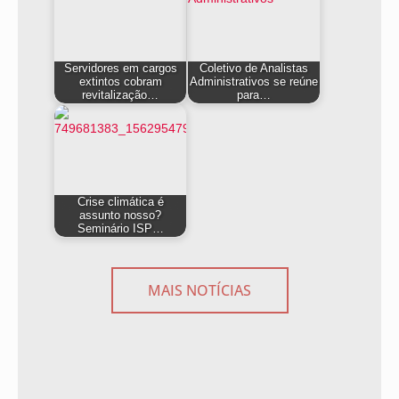
Servidores em cargos
Coletivo de Analistas
extintos cobram
Administrativos se reúne
revitalização…
para…
Crise climática é
assunto nosso?
Seminário ISP…
MAIS NOTÍCIAS