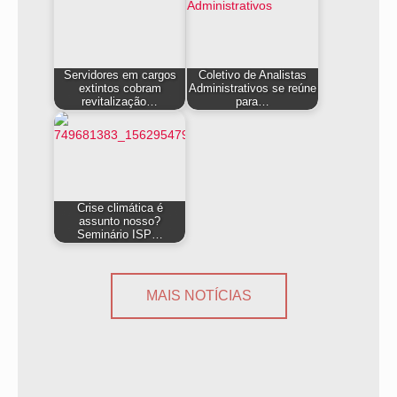
Servidores em cargos
Coletivo de Analistas
extintos cobram
Administrativos se reúne
revitalização…
para…
Crise climática é
assunto nosso?
Seminário ISP…
MAIS NOTÍCIAS