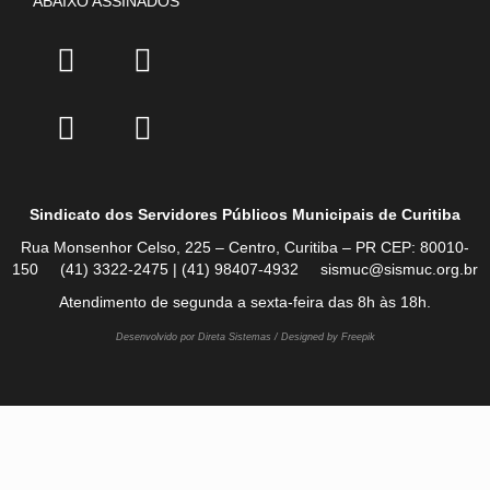
ABAIXO ASSINADOS
Sindicato dos Servidores Públicos Municipais de Curitiba
Rua Monsenhor Celso, 225 – Centro, Curitiba – PR CEP: 80010-
150 (41) 3322-2475 | (41) 98407-4932 sismuc@sismuc.org.br
Atendimento de segunda a sexta-feira das 8h às 18h.
Desenvolvido por Direta Sistemas /
Designed by Freepik