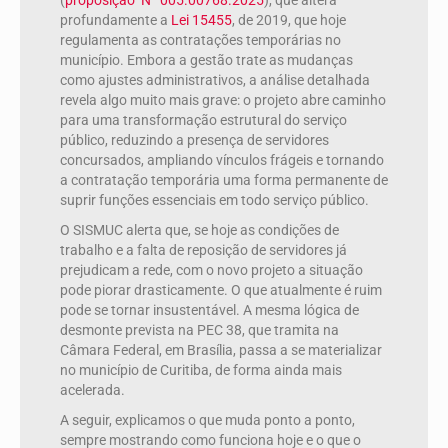
(
proposição Nº 005.00768.2025
), que altera
profundamente a
Lei 15455
, de 2019, que hoje
regulamenta as contratações temporárias no
município. Embora a gestão trate as mudanças
como ajustes administrativos, a análise detalhada
revela algo muito mais grave: o projeto abre caminho
para uma transformação estrutural do serviço
público, reduzindo a presença de servidores
concursados, ampliando vínculos frágeis e tornando
a contratação temporária uma forma permanente de
suprir funções essenciais em todo serviço público.
O SISMUC alerta que, se hoje as condições de
trabalho e a falta de reposição de servidores já
prejudicam a rede, com o novo projeto a situação
pode piorar drasticamente. O que atualmente é ruim
pode se tornar insustentável. A mesma lógica de
desmonte prevista na PEC 38, que tramita na
Câmara Federal, em Brasília, passa a se materializar
no município de Curitiba, de forma ainda mais
acelerada.
A seguir, explicamos o que muda ponto a ponto,
sempre mostrando como funciona hoje e o que o