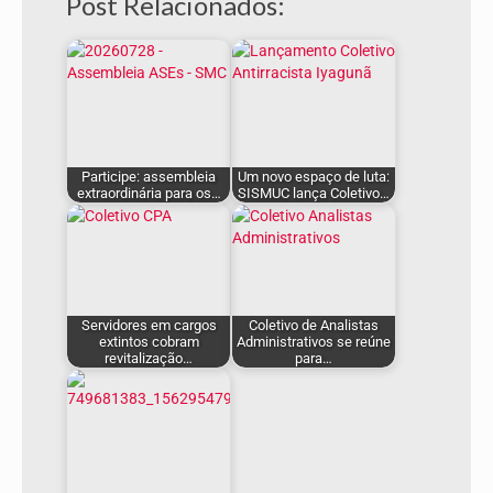
Post Relacionados:
Participe: assembleia
Um novo espaço de luta:
extraordinária para os…
SISMUC lança Coletivo…
Servidores em cargos
Coletivo de Analistas
extintos cobram
Administrativos se reúne
revitalização…
para…