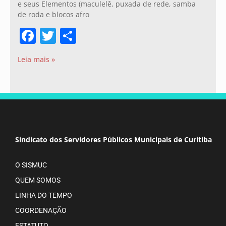
e seus Elementos (maculelê, puxada de rede, samba
de roda e blocos afro
Facebook
Twitter
Share
Leia mais »
Sindicato dos Servidores Públicos Municipais de Curitiba
O SISMUC
QUEM SOMOS
LINHA DO TEMPO
COORDENAÇÃO
ESTATUTO