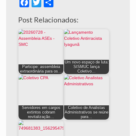
Facebook
Twitter
Share
Post Relacionados:
Um novo espaço de luta:
Participe: assembleia
SISMUC lança
extraordinária para os…
Coletivo…
Servidores em cargos
Coletivo de Analistas
extintos cobram
Administrativos se reúne
revitalização…
para…