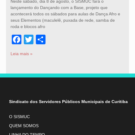
Neste sábado, dia 8 de agosto, o SISMUC fará o
lançamento do Dançando com a Base, projeto que
acontecerá todos os sábados para aulas de Dança Afro e
seus Elementos (maculelê, puxada de rede, samba de
roda e blocos afro
Facebook
Twitter
Share
Leia mais »
Sindicato dos Servidores Públicos Municipais de Curitiba
O SISMUC
QUEM SOMOS
LINHA DO TEMPO