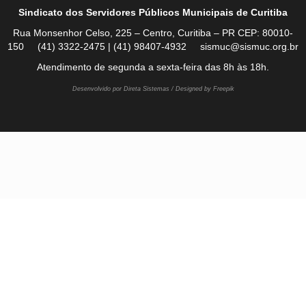
Sindicato dos Servidores Públicos Municipais de Curitiba
Rua Monsenhor Celso, 225 – Centro, Curitiba – PR CEP: 80010-
150 (41) 3322-2475 | (41) 98407-4932 sismuc@sismuc.org.br
Atendimento de segunda a sexta-feira das 8h às 18h.
Desenvolvido por Direta Sistemas /
Designed by Freepik