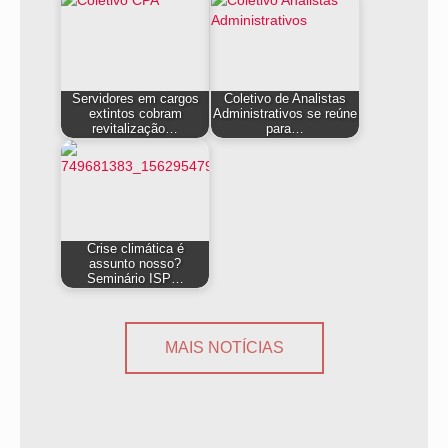
Servidores em cargos
Coletivo de Analistas
extintos cobram
Administrativos se reúne
revitalização…
para…
Crise climática é
assunto nosso?
Seminário ISP…
MAIS NOTÍCIAS