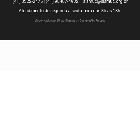
(41) 3322-2475 | (41) 98407-4932 sismuc@sismuc.org.br
Atendimento de segunda a sexta-feira das 8h às 18h.
Desenvolvido por Direta Sistemas /
Designed by Freepik