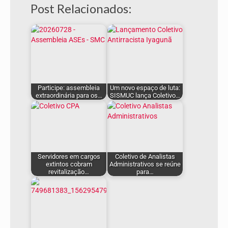
Post Relacionados:
Participe: assembleia
Um novo espaço de luta:
extraordinária para os…
SISMUC lança Coletivo…
Servidores em cargos
Coletivo de Analistas
extintos cobram
Administrativos se reúne
revitalização…
para…