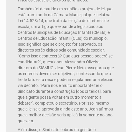
vínculos estáveis e direitos garantidos.
Também foi debatido em reunião o projeto de lei que
está tramitando na Câmara Municipal que inclui na
Lei 14.528/14, que trata da eleição de diretores de
escola, um artigo que expande a legislação aos
Centros Municipais de Educação Infantil (CMEIs) e
Centros de Educação Infantil (CEIs) do município.
Isso significa que se o projeto for aprovado, os
diretores serão eleitos pela comunidade escolar.
“Como isso acontecerá? Qualquer pessoa poderá se
candidatar?”, questionou Alessandra Oliveira,
diretora do SISMUC. Jean Pierre Neto assegurou que
os critérios devem ser objetivos, confessando que a
lei de fato está rasa e poderia regulamentar a eleiçaõ
via decreto. “Para nós é muito importante ter o
Sindicato durante a construção [dos critérios], para
que a gente possa voltar em outro momento a
debater”, completou o secretário. Por isso, mesmo
que a lei seja aprovada ainda este ano, Jean afirmou
que a melhor decisão seria aplicá-la somente no ano
que vem.
Além disso, o Sindicato cobrou da gestão o