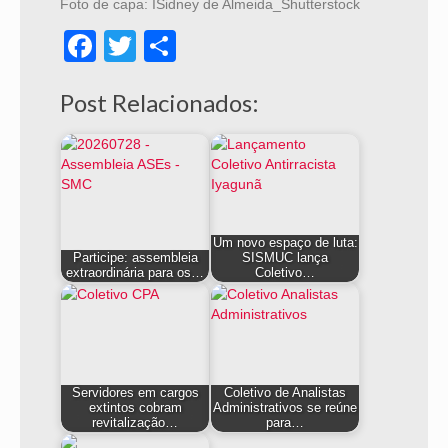
Foto de capa: ISidney de Almeida_Shutterstock
Facebook
Twitter
Share
Post Relacionados:
Um novo espaço de luta:
Participe: assembleia
SISMUC lança
extraordinária para os…
Coletivo…
Servidores em cargos
Coletivo de Analistas
extintos cobram
Administrativos se reúne
revitalização…
para…