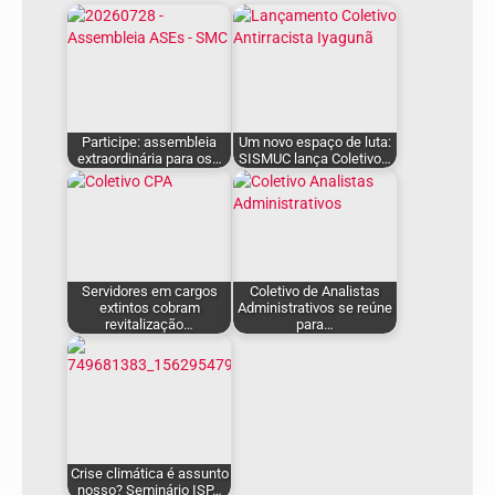
Participe: assembleia
Um novo espaço de luta:
extraordinária para os…
SISMUC lança Coletivo…
Servidores em cargos
Coletivo de Analistas
extintos cobram
Administrativos se reúne
revitalização…
para…
Crise climática é assunto
nosso? Seminário ISP…