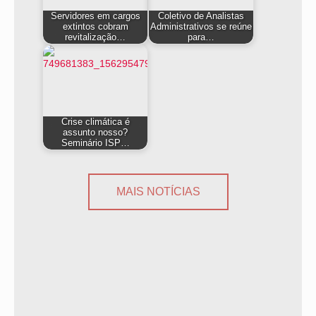
Servidores em cargos
Coletivo de Analistas
extintos cobram
Administrativos se reúne
revitalização…
para…
Crise climática é
assunto nosso?
Seminário ISP…
MAIS NOTÍCIAS