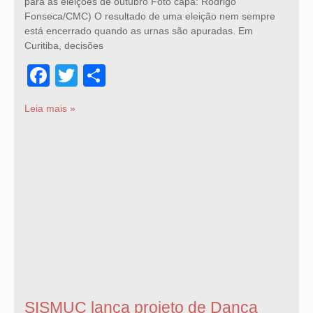
para as eleições de outubro Foto capa: Rodrigo
Fonseca/CMC) O resultado de uma eleição nem sempre
está encerrado quando as urnas são apuradas. Em
Curitiba, decisões
Facebook
Twitter
Share
Leia mais »
SISMUC lança projeto de Dança