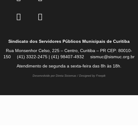
Sindicato dos Servidores Públicos Municipais de Curitiba
Rua Monsenhor Celso, 225 – Centro, Curitiba – PR CEP: 80010-
150 (41) 3322-2475 | (41) 98407-4932 sismuc@sismuc.org.br
Atendimento de segunda a sexta-feira das 8h às 18h.
Desenvolvido por Direta Sistemas /
Designed by Freepik