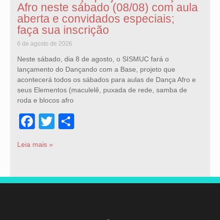
Afro neste sábado (08/08) com aula
aberta e convidados especiais;
faça sua inscrição
6 de agosto de 2026
Neste sábado, dia 8 de agosto, o SISMUC fará o
lançamento do Dançando com a Base, projeto que
acontecerá todos os sábados para aulas de Dança Afro e
seus Elementos (maculelê, puxada de rede, samba de
roda e blocos afro
Facebook
Twitter
Share
Leia mais »