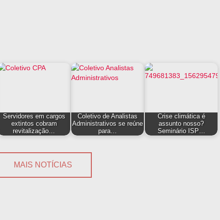
Servidores em cargos
Coletivo de Analistas
Crise climática é
extintos cobram
Administrativos se reúne
assunto nosso?
revitalização…
para…
Seminário ISP…
MAIS NOTÍCIAS