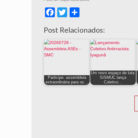
Facebook
Twitter
Share
Post Relacionados:
Um novo espaço de luta:
Participe: assembleia
SISMUC lança
extraordinária para os…
Coletivo…