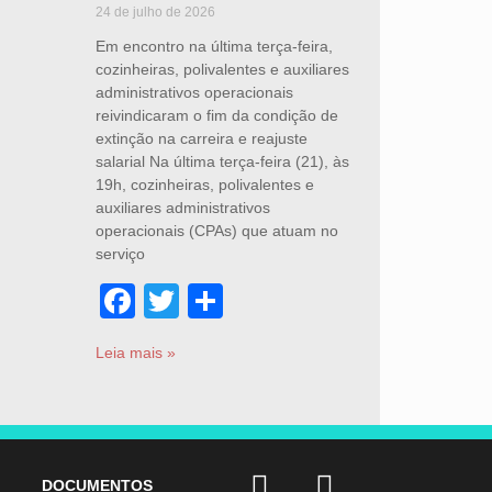
24 de julho de 2026
Em encontro na última terça-feira,
cozinheiras, polivalentes e auxiliares
administrativos operacionais
reivindicaram o fim da condição de
extinção na carreira e reajuste
salarial Na última terça-feira (21), às
19h, cozinheiras, polivalentes e
auxiliares administrativos
operacionais (CPAs) que atuam no
serviço
Facebook
Twitter
Share
Leia mais »
DOCUMENTOS