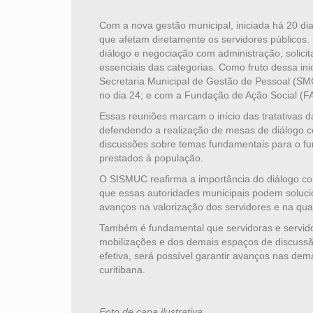
Com a nova gestão municipal, iniciada há 20 di
que afetam diretamente os servidores públicos. 
diálogo e negociação com administração, solicit
essenciais das categorias. Como fruto dessa ini
Secretaria Municipal de Gestão de Pessoal (SMG
no dia 24; e com a Fundação de Ação Social (FA
Essas reuniões marcam o início das tratativas
defendendo a realização de mesas de diálogo c
discussões sobre temas fundamentais para o fu
prestados à população.
O SISMUC reafirma a importância do diálogo c
que essas autoridades municipais podem soluci
avanços na valorização dos servidores e na qua
Também é fundamental que servidoras e servidor
mobilizações e dos demais espaços de discussã
efetiva, será possível garantir avanços nas de
curitibana.
Foto de capa ilustrativa