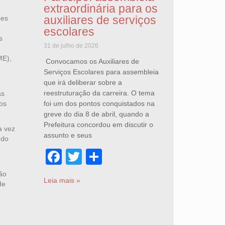
extraordinária para os
auxiliares de serviços
ões
escolares
s
31 de julho de 2026
ME),
Convocamos os Auxiliares de
Serviços Escolares para assembleia
que irá deliberar sobre a
reestruturação da carreira. O tema
as
foi um dos pontos conquistados na
os
greve do dia 8 de abril, quando a
Prefeitura concordou em discutir o
a vez
assunto e seus
ndo
Facebook
Twitter
Share
ão
Leia mais »
de