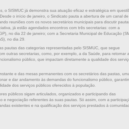
as, o SISMUC já demonstra sua atuação eficaz e estratégica em quest
Desde o início de janeiro, o Sindicato pauta a abertura de um canal de
ando reuniões com os novos secretários municipais para discutir pauta
ciativa, já estão agendados encontros com três secretarias: com a
P), no dia 22 de janeiro; com a Secretaria Municipal de Educação (S
S), no dia 29.
 das pautas das categorias representadas pelo SISMUC, que segue
om outras secretarias, como, por exemplo, a da Saúde, para retomar 
ncionalismo público, que impactam diretamente a qualidade dos serviç
onstante e das mesas permanentes com os secretários das pastas, um
onar e dar andamento às demandas do funcionalismo público, garanti
lidade dos serviços públicos oferecidos à população.
es públicos sigam articulados, organizados e participando das
o e negociação referentes às suas pautas. Só assim, com a participaç
mandas existentes e na qualificação dos serviços prestados à comunida