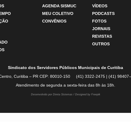
OS
AGENDA SISMUC
VÍDEOS
TEMPO
MEU COLETIVO
PODCASTS
ÇÃO
CONVÊNIOS
FOTOS
JORNAIS
REVISTAS
ZADO
OUTROS
OS
Sindicato dos Servidores Públicos Municipais de Curitiba
Centro, Curitiba – PR CEP: 80010-150 (41) 3322-2475 | (41) 984
Atendimento de segunda a sexta-feira das 8h às 18h.
Desenvolvido por Direta Sistemas /
Designed by Freepik