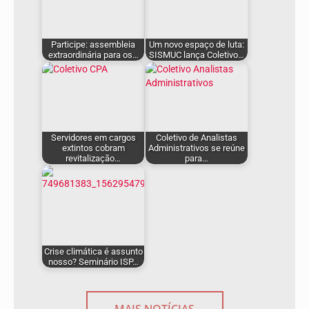
Participe: assembleia
Um novo espaço de luta:
extraordinária para os…
SISMUC lança Coletivo…
Servidores em cargos
Coletivo de Analistas
extintos cobram
Administrativos se reúne
revitalização…
para…
Crise climática é assunto
nosso? Seminário ISP…
MAIS NOTÍCIAS