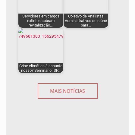
Servidores em cargos
Coletivo de Analistas
extintos cobram
Administrativos se reúne
revitalização…
para…
Crise climática é assunto
nosso? Seminário ISP…
MAIS NOTÍCIAS