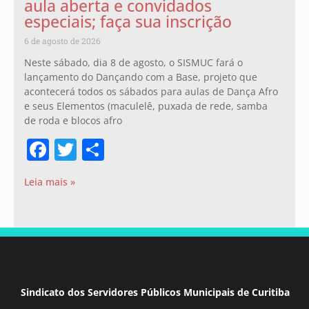
aula aberta e convidados
especiais; faça sua inscrição
6 de agosto de 2026
Neste sábado, dia 8 de agosto, o SISMUC fará o
lançamento do Dançando com a Base, projeto que
acontecerá todos os sábados para aulas de Dança Afro
e seus Elementos (maculelê, puxada de rede, samba
de roda e blocos afro
Facebook
Twitter
Share
Leia mais »
Sindicato dos Servidores Públicos Municipais de Curitiba