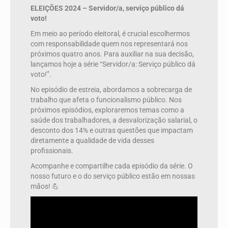
ELEIÇÕES 2024 – Servidor/a, serviço público dá
voto!
Em meio ao período eleitoral, é crucial escolhermos
com responsabilidade quem nos representará nos
próximos quatro anos. Para auxiliar na sua decisão,
lançamos hoje a série “Servidor/a: Serviço público dá
voto!”.
No episódio de estreia, abordamos a sobrecarga de
trabalho que afeta o funcionalismo público. Nos
próximos episódios, exploraremos temas como a
saúde dos trabalhadores, a desvalorização salarial, o
desconto dos 14% e outras questões que impactam
diretamente a qualidade de vida desses
profissionais.
Acompanhe e compartilhe cada episódio da série. O
nosso futuro e o do serviço público estão em nossas
mãos! 💪