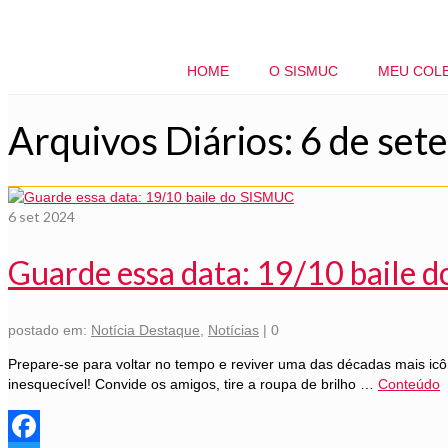
HOME
O SISMUC
MEU COL
Arquivos Diários: 6 de se
6
set 2024
Guarde essa data: 19/10 baile 
postado em:
Notícia Destaque
,
Notícias
|
0
Prepare-se para voltar no tempo e reviver uma das décadas mais ic
inesquecível! Convide os amigos, tire a roupa de brilho …
Conteúdo