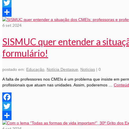
Facebook
Twitter
Share
6
set 2024
SISMUC quer entender a situaçã
formulário!
postado em:
Educação
,
Notícia Destaque
,
Notícias
|
0
A falta de professores nos CMEIs é um problema que insiste em per
profissionais que atuam nas unidades. Assim, poderemos …
Conteú
Facebook
Twitter
Share
6
set 2024