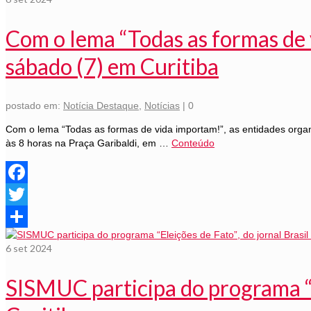
Com o lema “Todas as formas de 
sábado (7) em Curitiba
postado em:
Notícia Destaque
,
Notícias
|
0
Com o lema “Todas as formas de vida importam!”, as entidades orga
às 8 horas na Praça Garibaldi, em …
Conteúdo
Facebook
Twitter
Share
6
set 2024
SISMUC participa do programa “El