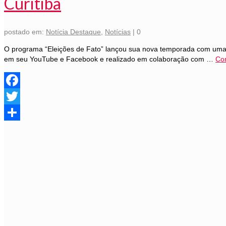
Curitiba
postado em:
Notícia Destaque
,
Notícias
|
0
O programa “Eleições de Fato” lançou sua nova temporada com uma ab
em seu YouTube e Facebook e realizado em colaboração com …
Co
Facebook
Twitter
Share