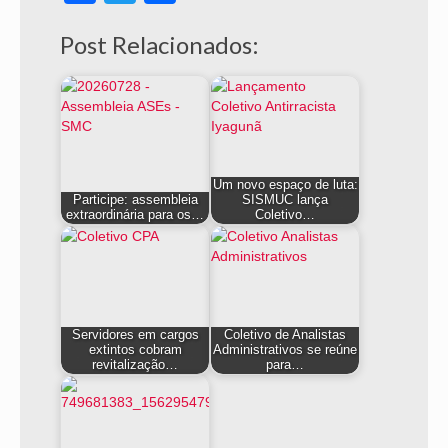
Post Relacionados:
Um novo espaço de luta:
Participe: assembleia
SISMUC lança
extraordinária para os…
Coletivo…
Servidores em cargos
Coletivo de Analistas
extintos cobram
Administrativos se reúne
revitalização…
para…