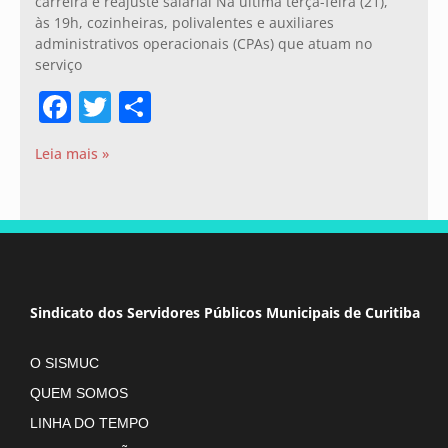
carreira e reajuste salarial Na última terça-feira (21),
às 19h, cozinheiras, polivalentes e auxiliares
administrativos operacionais (CPAs) que atuam no
serviço
Facebook
Twitter
Share
Leia mais »
Sindicato dos Servidores Públicos Municipais de Curitiba
O SISMUC
QUEM SOMOS
LINHA DO TEMPO