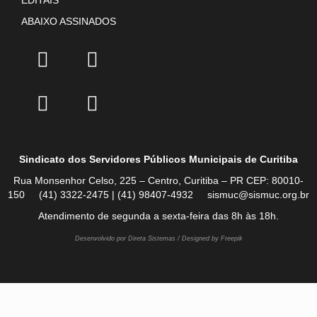
EDITAIS
ABAIXO ASSINADOS
Sindicato dos Servidores Públicos Municipais de Curitiba
Rua Monsenhor Celso, 225 – Centro, Curitiba – PR CEP: 80010-
150 (41) 3322-2475 | (41) 98407-4932 sismuc@sismuc.org.br
Atendimento de segunda a sexta-feira das 8h às 18h.
Desenvolvido por Direta Sistemas /
Designed by Freepik