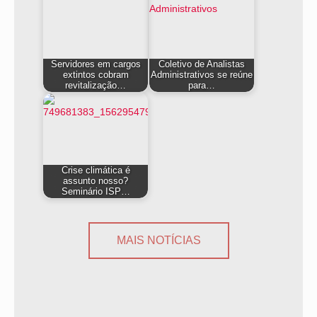
Servidores em cargos
Coletivo de Analistas
extintos cobram
Administrativos se reúne
revitalização…
para…
Crise climática é
assunto nosso?
Seminário ISP…
MAIS NOTÍCIAS