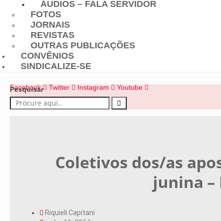
ÁUDIOS – FALA SERVIDOR
FOTOS
JORNAIS
REVISTAS
OUTRAS PUBLICAÇÕES
CONVÊNIOS
SINDICALIZE-SE
Facebook
Twitter
Instagram
Youtube
Pesquisar
Coletivos dos/as apo
junina – 
Riquieli Capitani