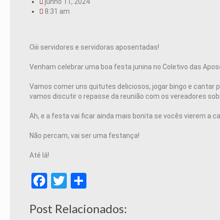
junho 11, 2024
8:31 am
Oiii servidores e servidoras aposentadas!
Venham celebrar uma boa festa junina no Coletivo das Apos
Vamos comer uns quitutes deliciosos, jogar bingo e cantar
vamos discutir o repasse da reunião com os vereadores sob
Ah, e a festa vai ficar ainda mais bonita se vocês vierem a 
Não percam, vai ser uma festança!
Até lá!
Facebook
Twitter
Share
Post Relacionados: