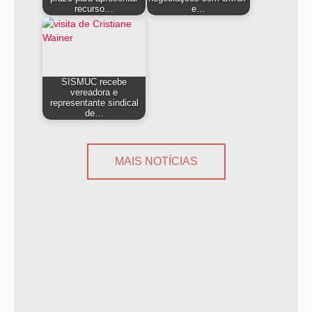
recurso…
e…
SISMUC recebe
vereadora e
representante sindical
de…
MAIS NOTÍCIAS