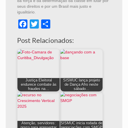
da força e da determinação da classe em lutar por
seus direitos e por um Brasil mais justo e
igualitário.
Facebook
Twitter
Share
Post Relacionados:
Justiça Eleitoral
SISMUC lança projeto
endurece combate às
de Dança Afro neste
fraudes na…
sábado…
Atenção, servidores:
SISMUC inicia rodada de
prazo para apresentar
negociações com SMGP