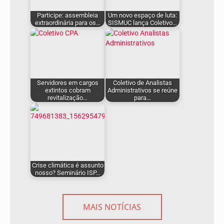
Participe: assembleia
Um novo espaço de luta:
extraordinária para os…
SISMUC lança Coletivo…
Servidores em cargos
Coletivo de Analistas
extintos cobram
Administrativos se reúne
revitalização…
para…
Crise climática é assunto
nosso? Seminário ISP…
MAIS NOTÍCIAS