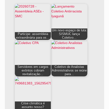
Um novo espaço de luta:
Participe: assembleia
SISMUC lança
extraordinária para os…
Coletivo…
Servidores em cargos
Coletivo de Analistas
extintos cobram
Administrativos se reúne
revitalização…
para…
Crise climática é
assunto nosso?