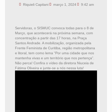
Riquieli Capitani
março 1, 2024
9:42 am
Servidoras, o SISMUC convoca todas para o 8 de
Março, que acontecerá na próxima semana, com
concentração a partir das 17 horas, na Praça
Santos Andrade. A mobilização, organizada pela
Frente Feminista de Curitiba, região metropolitana
e litoral, tem como lema “Por uma cidade que nos
mantenha vivas e um território que nos pertença”.
Não perca! Confira o vídeo da diretora Niuceia de
Fátima Oliveira e junte-se a nós nessa luta!