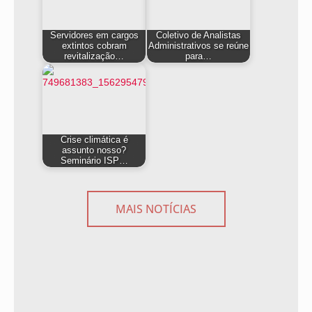
Servidores em cargos
Coletivo de Analistas
extintos cobram
Administrativos se reúne
revitalização…
para…
Crise climática é
assunto nosso?
Seminário ISP…
MAIS NOTÍCIAS