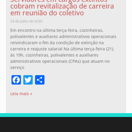
cobram revitalização de carreira
em reunião do coletivo
24 de julho de 2026
Em encontro na última terça-feira, cozinheiras,
polivalentes e auxiliares administrativos operacionais
reivindicaram o fim da condição de extinção na
carreira e reajuste salarial Na última terça-feira (21),
às 19h, cozinheiras, polivalentes e auxiliares
administrativos operacionais (CPAs) que atuam no
serviço
Facebook
Twitter
Share
Leia mais »