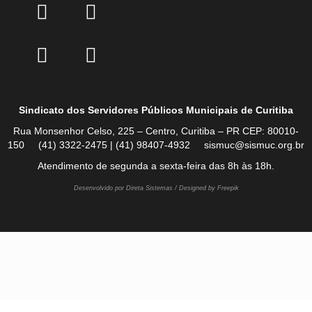
Sindicato dos Servidores Públicos Municipais de Curitiba
Rua Monsenhor Celso, 225 – Centro, Curitiba – PR CEP: 80010-
150 (41) 3322-2475 | (41) 98407-4932 sismuc@sismuc.org.br
Atendimento de segunda a sexta-feira das 8h às 18h.
Desenvolvido por Direta Sistemas /
Designed by Freepik