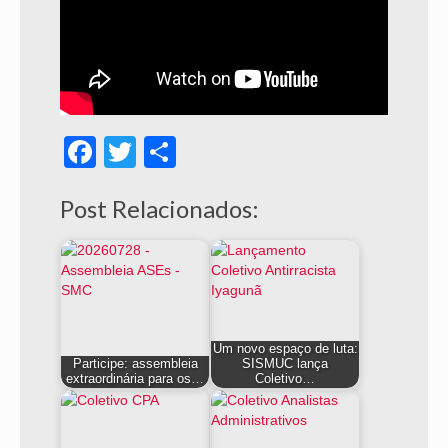
Facebook
Twitter
Share
Post Relacionados:
Um novo espaço de luta:
Participe: assembleia
SISMUC lança
extraordinária para os…
Coletivo…