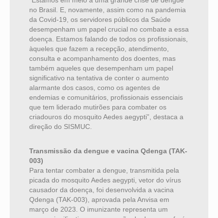
“Estamos em meio a uma grande crise de dengue
no Brasil. E, novamente, assim como na pandemia
da Covid-19, os servidores públicos da Saúde
desempenham um
papel crucial no combate a essa
doença. Estamos falando de todos os profissionais,
àqueles que fazem a recepção, atendimento,
consulta e acompanhamento dos doentes, mas
também aqueles que
desempenham um papel
significativo na tentativa de conter o aumento
alarmante dos casos, como os agentes de
endemias e comunitários, profissionais essenciais
que tem liderado mutirões para combater os
criadouros do mosquito Aedes aegypti”, destaca a
direção do SISMUC.
Transmissão da dengue e vacina Qdenga (TAK-
003)
Para tentar combater a dengue, transmitida pela
picada do mosquito Aedes aegypti, vetor do vírus
causador da doença, foi desenvolvida a vacina
Qdenga (TAK-003), aprovada pela Anvisa em
março de 2023. O imunizante representa um