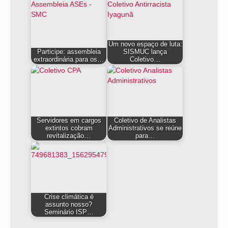
Um novo espaço de luta:
Participe: assembleia
SISMUC lança
extraordinária para os…
Coletivo…
Servidores em cargos
Coletivo de Analistas
extintos cobram
Administrativos se reúne
revitalização…
para…
Crise climática é
assunto nosso?
Seminário ISP…