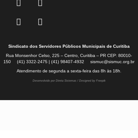
Sindicato dos Servidores Públicos Municipais de Curitiba
Rua Monsenhor Celso, 225 – Centro, Curitiba – PR CEP: 80010-
150 (41) 3322-2475 | (41) 98407-4932 sismuc@sismuc.org.br
Atendimento de segunda a sexta-feira das 8h às 18h.
Desenvolvido por Direta Sistemas /
Designed by Freepik