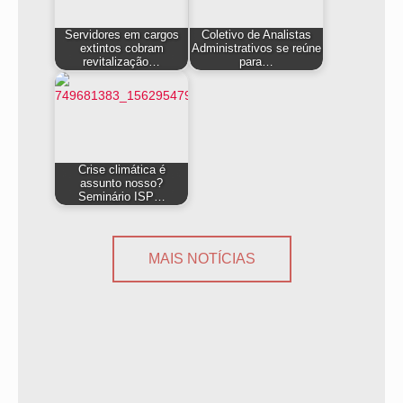
Servidores em cargos
Coletivo de Analistas
extintos cobram
Administrativos se reúne
revitalização…
para…
Crise climática é
assunto nosso?
Seminário ISP…
MAIS NOTÍCIAS