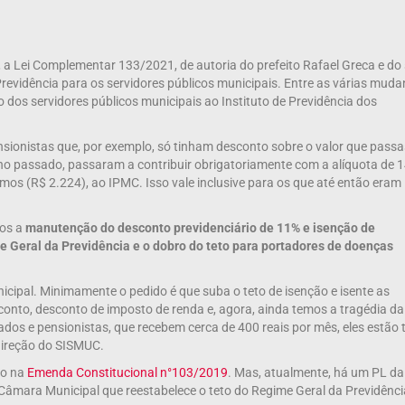
, a Lei Complementar 133/2021, de autoria do prefeito Rafael Greca e do
revidência para os servidores públicos municipais. Entre as várias mud
 dos servidores públicos municipais ao Instituto de Previdência dos
nsionistas que, por exemplo, só tinham desconto sobre o valor que pass
ano passado, passaram a contribuir obrigatoriamente com a alíquota de 
imos (R$ 2.224), ao IPMC. Isso vale inclusive para os que até então eram
mos a
manutenção do desconto previdenciário de 11% e isenção de
e Geral da Previdência e o dobro do teto para portadores de doenças
nicipal. Minimamente o pedido é que suba o teto de isenção e isente as
nto, desconto de imposto de renda e, agora, ainda temos a tragédia da
dos e pensionistas, que recebem cerca de 400 reais por mês, eles estão
 direção do SISMUC.
to na
Emenda Constitucional n°103/2019
. Mas, atualmente, há um PL da
Câmara Municipal que reestabelece o teto do Regime Geral da Previdênci