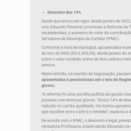
Desconto dos 14%
Desde que entrou em vigor, desde janeiro de 2022
vice, Eduardo Pimentel, promoveu a Reforma da P
estabelecidas, o aumento do valor da contribuição
Servidores do Município de Curitiba (IPMC).
Conforme a nova lei municipal, aposentados e pe
do teto do INSS (R$ 6.433,59), desde janeiro do 
sobre o valor recebido acima de dois salários mín
isentos.
Neste sentido, na reunião de negociação, pauta
aposentados e pensionistas até o teto do Regim
graves.
“A reforma foi uma escolha política da gestão mu
pessoas com doenças graves. Temos 14% de desco
redução no cartão qualidade. Há muitos aposenta
que escolher entre o bife e o remédio”, explicou a
De acordo com o IPMC, o desconto é legal, previs
vereadora Professora Josete sendo discutido na 