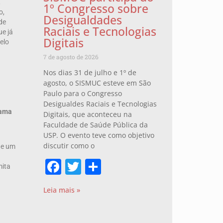
,
1º Congresso sobre
o,
Desigualdades
de
Raciais e Tecnologias
ue já
Digitais
elo
7 de agosto de 2026
Nos dias 31 de julho e 1º de
agosto, o SISMUC esteve em São
Paulo para o Congresso
Desigualdes Raciais e Tecnologias
rama
Digitais, que aconteceu na
Faculdade de Saúde Pública da
USP. O evento teve como objetivo
discutir como o
de um
Facebook
Twitter
Share
mita
Leia mais »