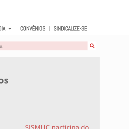
DIA
CONVÊNIOS
SINDICALIZE-SE
os
SISMUC participa do