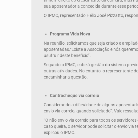
tinham direito ao crescimento da carreira, mas n
sua aposentadoria concedida durante esse períod
O IPMC, representado Hélio José Pizzatto, responde
Programa Vida Nova
Na reunião, solicitamos que seja criado e amplia
aposentadas.“Existe a Associação e nós queremos
usufruir deste benefício”.
Segundo o IPMC, cabe à gestão do sistema previde
outras atividades. No entanto, o representante 
encaminhar a questão.
Contracheque via correio
Considerando a dificuldade de alguns aposentado
envio via correio, quando solicitado”. Vale ressa
“O não envio via correio para todos os servidore
caso queira, o servidor pode solicitar o envio via
explicou o IPMC.