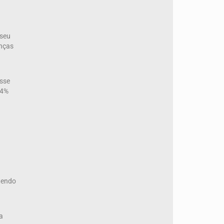
 seu
anças
asse
14%
 tendo
a