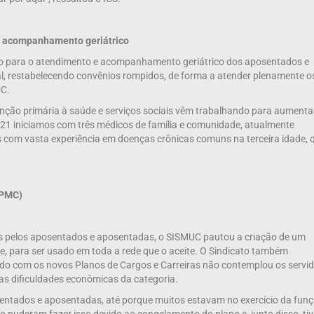
e acompanhamento geriátrico
vo para o atendimento e acompanhamento geriátrico dos aposentados e
al, restabelecendo convênios rompidos, de forma a atender plenamente o
UC.
atenção primária à saúde e serviços sociais vêm trabalhando para aumenta
1 iniciamos com três médicos de família e comunidade, atualmente
com vasta experiência em doenças crônicas comuns na terceira idade, 
(IPMC)
as pelos aposentados e aposentadas, o SISMUC pautou a criação de um
de, para ser usado em toda a rede que o aceite. O Sindicato também
do com os novos Planos de Cargos e Carreiras não contemplou os servi
as dificuldades econômicas da categoria.
sentados e aposentadas, até porque muitos estavam no exercício da funç