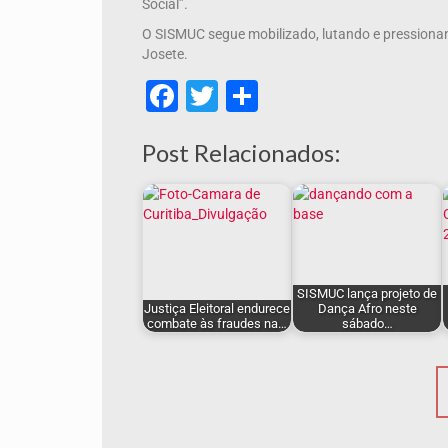
Social”.
O SISMUC segue mobilizado, lutando e pressiona
Josete.
Facebook
Twitter
Share
Post Relacionados:
SISMUC lança projeto de
Justiça Eleitoral endurece
Dança Afro neste
combate às fraudes na…
sábado…