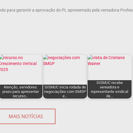
ndo para garantir a aprovação do PL apresentado pela vereadora Profes
SISMUC recebe
Atenção, servidores:
SISMUC inicia rodada de
vereadora e
prazo para apresentar
negociações com SMGP
representante sindical
recurso…
e…
de…
MAIS NOTÍCIAS