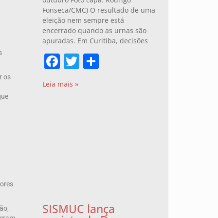
Fonseca/CMC) O resultado de uma
eleição nem sempre está
encerrado quando as urnas são
apuradas. Em Curitiba, decisões
s
Facebook
Twitter
Share
r os
Leia mais »
que
dores
SISMUC lança
ão,