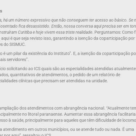
os
 há um número expressivo que não conseguem ter acesso ao básico. Se 
posentado fica desassistido. Então, nossa conversa aqui precisa ser em to
truíram Curitiba e hoje vivem essa triste realidade
. Perguntamos: Como f
aqui é que seja revisto isso, garantindo a isenção da coparticipação por 
tes do SISMUC.
 é um pilar da existência do Instituto”. E, a isenção da coparticipação p
is servidores”.
o solicitando ao ICS quais são as especialidades atendidas atualmente
ados, quantitativos de atendimentos, o pedido de um relatório de
alidades clínicas que precisam ser atendidas na unidade.
 ampliação dos atendimentos com abrangência nacional. “Atualmente t
ipalmente no litoral paranaense. Aumentar essa abrangência facilitaria
esso à saúde, principalmente para aqueles que têm dificuldade de locom
ara atendimento em outros municípios, ou se atende tudo ou nada. É uma
por aqui”, ressaltou o ICS.