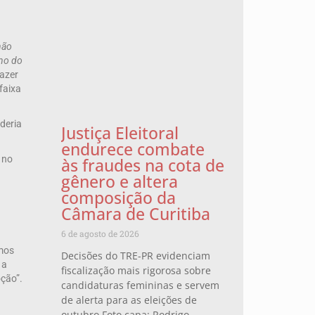
não
rno do
azer
faixa
oderia
Justiça Eleitoral
endurece combate
 no
às fraudes na cota de
gênero e altera
composição da
Câmara de Curitiba
6 de agosto de 2026
emos
Decisões do TRE-PR evidenciam
 a
fiscalização mais rigorosa sobre
oção”.
candidaturas femininas e servem
de alerta para as eleições de
outubro Foto capa: Rodrigo