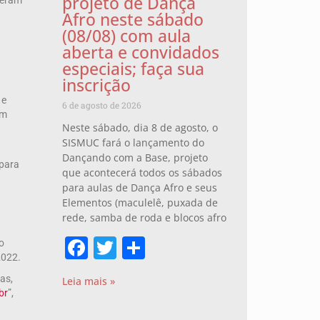
projeto de Dança
veram
Afro neste sábado
(08/08) com aula
aberta e convidados
especiais; faça sua
inscrição
 e
6 de agosto de 2026
am
Neste sábado, dia 8 de agosto, o
SISMUC fará o lançamento do
Dançando com a Base, projeto
 para
que acontecerá todos os sábados
para aulas de Dança Afro e seus
Elementos (maculelê, puxada de
rede, samba de roda e blocos afro
Facebook
Twitter
Share
o
 2022.
as,
Leia mais »
br
”,