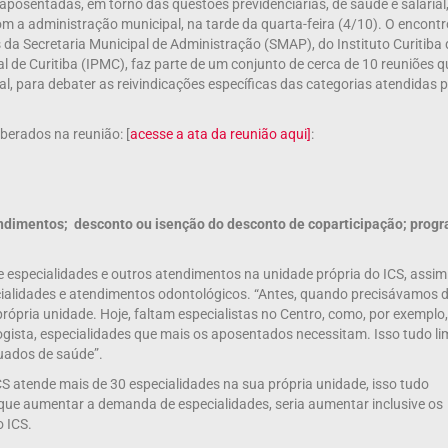
aposentadas, em torno das questões previdenciárias, de saúde e salarial
 a administração municipal, na tarde da quarta-feira (4/10). O encontr
da Secretaria Municipal de Administração (SMAP), do Instituto Curitiba 
al de Curitiba (IPMC), faz parte de um conjunto de cerca de 10 reuniões q
, para debater as reivindicações específicas das categorias atendidas p
iberados na reunião:
[
acesse a ata da reunião aqui]
:
ndimentos; desconto ou isenção do desconto de coparticipação; prog
e especialidades e outros atendimentos na unidade própria do ICS, assim
cialidades e atendimentos odontológicos. “Antes, quando precisávamos 
própria unidade. Hoje, faltam especialistas no Centro, como, por exemplo,
logista, especialidades que mais os aposentados necessitam. Isso tudo li
uados de saúde”.
S atende mais de 30 especialidades na sua própria unidade, isso tudo
 que aumentar a demanda de especialidades, seria aumentar inclusive os
o ICS.