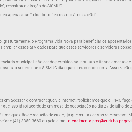
ão puderam fazer isso devido ao congelamento do plano e, junto disso, ti
o”, ressaltou a direção do SISMUC.
u apenas que “o Instituto fica restrito à legislação”.
do, gratuitamente, o Programa Vida Nova para beneficiar os aposentados
 ampliar essas atividades para que esses servidores e servidoras poss
nciário municipal, não sendo permitido ao Instituto o financiamento de
do Instituto sugere que o SISMUC dialogue diretamente com a Associação
s em acessar o contracheque via internet, “solicitamos que o IPMC faça 
ltar que isso já foi acordado em mesa de negociação no dia 27 de julho de
s é uma questão de redução de custo, já que muitas cartas retornavam. M
 telefone (41) 3350-3660 ou pelo e-mail
atendimentoipmc@curitiba.pr.gov.