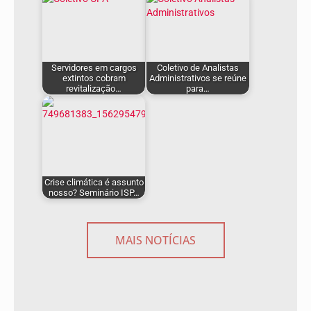
Servidores em cargos
Coletivo de Analistas
extintos cobram
Administrativos se reúne
revitalização…
para…
Crise climática é assunto
nosso? Seminário ISP…
MAIS NOTÍCIAS