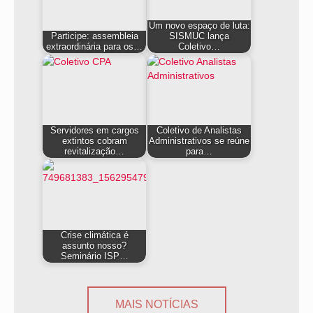
Um novo espaço de luta:
Participe: assembleia
SISMUC lança
extraordinária para os…
Coletivo…
Servidores em cargos
Coletivo de Analistas
extintos cobram
Administrativos se reúne
revitalização…
para…
Crise climática é
assunto nosso?
Seminário ISP…
MAIS NOTÍCIAS