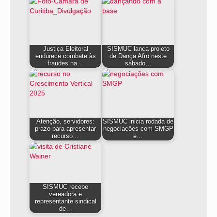
Justiça Eleitoral
SISMUC lança projeto
endurece combate às
de Dança Afro neste
fraudes na…
sábado…
Atenção, servidores:
SISMUC inicia rodada de
prazo para apresentar
negociações com SMGP
recurso…
e…
SISMUC recebe
vereadora e
representante sindical
de…