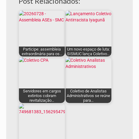
Post Relacionados:
Participe: assembleia
Um novo espaço de luta:
extraordinária para os…
SISMUC lança Coletivo…
Servidores em cargos
Coletivo de Analistas
extintos cobram
Administrativos se reúne
revitalização…
para…