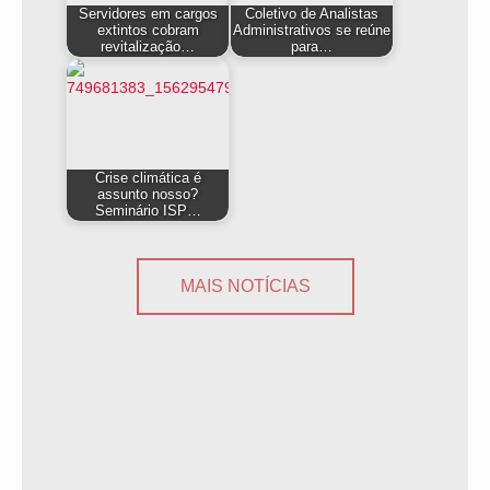
Servidores em cargos
Coletivo de Analistas
extintos cobram
Administrativos se reúne
revitalização…
para…
Crise climática é
assunto nosso?
Seminário ISP…
MAIS NOTÍCIAS