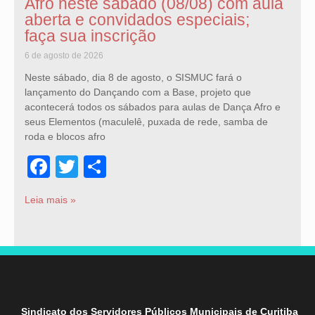
Afro neste sábado (08/08) com aula
aberta e convidados especiais;
faça sua inscrição
6 de agosto de 2026
Neste sábado, dia 8 de agosto, o SISMUC fará o
lançamento do Dançando com a Base, projeto que
acontecerá todos os sábados para aulas de Dança Afro e
seus Elementos (maculelê, puxada de rede, samba de
roda e blocos afro
Facebook
Twitter
Share
Leia mais »
Sindicato dos Servidores Públicos Municipais de Curitiba