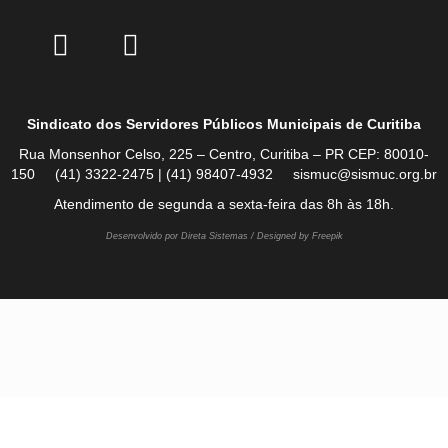
Sindicato dos Servidores Públicos Municipais de Curitiba
Rua Monsenhor Celso, 225 – Centro, Curitiba – PR CEP: 80010-
150 (41) 3322-2475 | (41) 98407-4932 sismuc@sismuc.org.br
Atendimento de segunda a sexta-feira das 8h às 18h.
Desenvolvido por Direta Sistemas /
Designed by Freepik