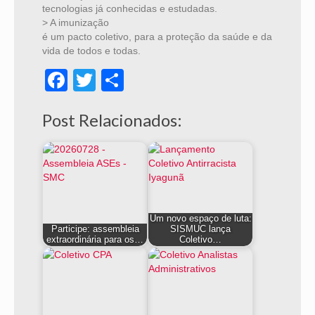
tecnologias já conhecidas e estudadas.
> A imunização
é um pacto coletivo, para a proteção da saúde e da
vida de todos e todas.
Facebook
Twitter
Share
Post Relacionados:
Um novo espaço de luta:
Participe: assembleia
SISMUC lança
extraordinária para os…
Coletivo…