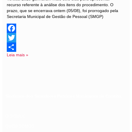
recurso referente à análise dos itens do procedimento. O
prazo, que se encerrava ontem (05/08), foi prorrogado pela
Secretaria Municipal de Gestão de Pessoal (SMGP)
Facebook
Twitter
Leia mais »
Share
Sindicato dos Servidores Públicos Municipais de Curitiba
O SISMUC
QUEM SOMOS