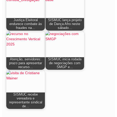
Justiça Eleitoral
SISMUC lança projeto
endurece combate às
de Dança Afro neste
fraudes na…
sábado…
Atenção, servidores:
SISMUC inicia rodada
prazo para apresentar
de negociações com
recurso…
SMGP e…
SISMUC recebe
vereadora e
representante sindical
de…