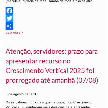
(maculelê, puxada de rede, samba de roda e blocos afro
Facebook
Twitter
Leia mais »
Share
Atenção, servidores: prazo para
apresentar recurso no
Crescimento Vertical 2025 foi
prorrogado até amanhã (07/08)
6 de agosto de 2026
Os servidores municipais que participam do Crescimento
Vertical 2025 ganharam mais dois dias para apresentar