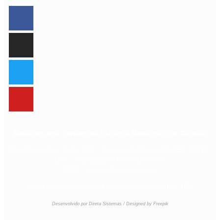
Sindicato dos Servidores Públicos Municipais de Curitiba
Rua Monsenhor Celso, 225 – Centro, Curitiba – PR CEP: 80010-
150 (41) 3322-2475 | (41) 98407-
4932 sismuc@sismuc.org.br
Atendimento de segunda a sexta-feira das 8h às 18h.
Desenvolvido por Direta Sistemas /
Designed by Freepik