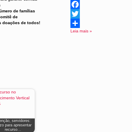
s
úmero de famílias
Facebook
Comitê de
s doações de todos!
Twitter
Leia mais »
Share
enção, servidores:
zo para apresentar
recurso…