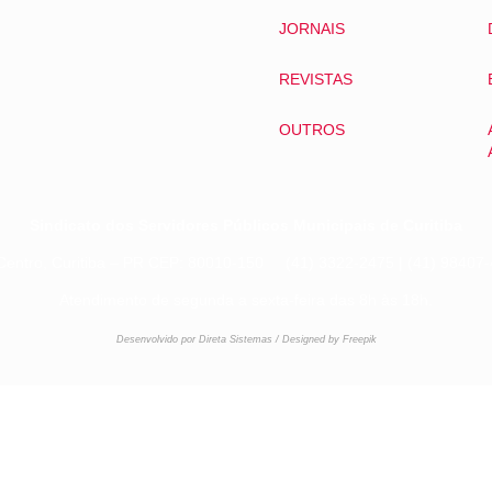
JORNAIS
REVISTAS
OUTROS
Sindicato dos Servidores Públicos Municipais de Curitiba
Centro, Curitiba – PR CEP: 80010-150 (41) 3322-2475 | (41) 984
Atendimento de segunda a sexta-feira das 8h às 18h.
Desenvolvido por Direta Sistemas /
Designed by Freepik