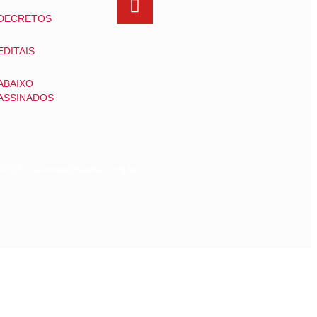
DECRETOS
EDITAIS
ABAIXO
ASSINADOS
07-4932 sismuc@sismuc.org.br