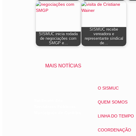
SISMUC recebe
SISMUC inicia rodada
vereadora e
de negociações com
representante sindical
SMGP e…
de…
MAIS NOTÍCIAS
O SISMUC
Sindicato dos
QUEM SOMOS
Servidores Públicos
Municipais de Curitiba
LINHA DO TEMPO
COORDENAÇÃO