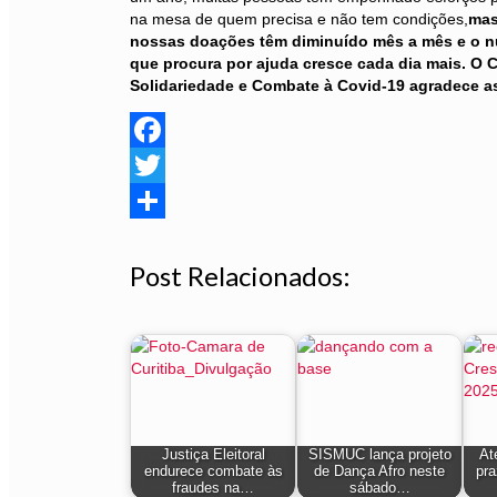
na mesa de quem precisa e não tem condições,
ma
nossas doações têm diminuído mês a mês e o n
que procura por ajuda cresce cada dia mais. O 
Solidariedade e Combate à Covid-19 agradece a
Facebook
Twitter
Share
Post Relacionados:
Justiça Eleitoral
SISMUC lança projeto
At
endurece combate às
de Dança Afro neste
pra
fraudes na…
sábado…