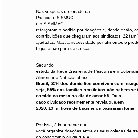
Nas vésperas do feriado da
Páscoa, o SISM
UC
e o SISM
MA
C
reforçaram o pedido por doações e, desde então, 
contribuições que chegaram aos sindicatos, 22 famí
ajudadas. Mas, a necessidade por alimentos e prod
higiene não para de crescer.
Segundo
estudo da Rede Brasileira de Pesquisa em Soberan
Alimentar e Nutricional,
no
Brasil, 55% dos domicílios convivem com insegu
seja, 55% das famílias brasileiras não sabem se
comida na mesa no dia de amanhã.
Outro
dado divulgado recentemente revela que,
em
2020, 19 milhões de brasileiros passaram fome.
Por isso, é importante que
você organize doações entre os seus colegas de tr
do condomínio ou da rua.
A