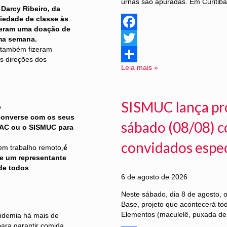
urnas são apuradas. Em Curitiba
Darcy Ribeiro, da
riedade de classe às
zeram uma doação de
Facebook
ima semana.
 também fizeram
Twitter
s direções dos
Leia mais »
Share
SISMUC lança pr
e
converse com os seus
sábado (08/08) c
MAC ou o SISMUC para
convidados especi
m trabalho remoto,
é
ue um representante
de todos
6 de agosto de 2026
Neste sábado, dia 8 de agosto,
Base, projeto que acontecerá to
Elementos (maculelê, puxada de 
andemia há mais de
ara garantir comida