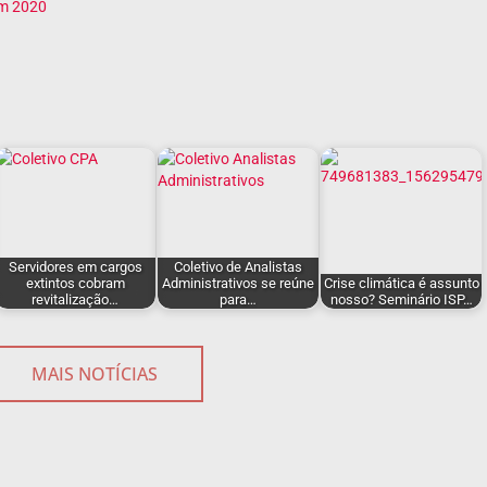
em 2020
Servidores em cargos
Coletivo de Analistas
extintos cobram
Administrativos se reúne
Crise climática é assunto
revitalização…
para…
nosso? Seminário ISP…
MAIS NOTÍCIAS