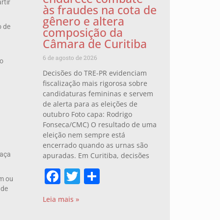
rtir
às fraudes na cota de
gênero e altera
o de
composição da
Câmara de Curitiba
6 de agosto de 2026
to
Decisões do TRE-PR evidenciam
fiscalização mais rigorosa sobre
candidaturas femininas e servem
de alerta para as eleições de
outubro Foto capa: Rodrigo
Fonseca/CMC) O resultado de uma
eleição nem sempre está
encerrado quando as urnas são
Faça
apuradas. Em Curitiba, decisões
Facebook
Twitter
Share
em ou
 de
Leia mais »