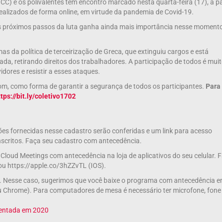
CC) e os polivalentes têm encontro marcado nesta quarta-feira (17), a pa
realizados de forma online, em virtude da pandemia de Covid-19.
s próximos passos da luta ganha ainda mais importância nesse moment
as da política de terceirização de Greca, que extinguiu cargos e está
vada, retirando direitos dos trabalhadores. A participação de todos é mui
dores e resistir a esses ataques.
oom, como forma de garantir a segurança de todos os participantes.
Para
ttps://bit.ly/coletivo1702
ções fornecidas nesse cadastro serão conferidas e um link para acesso
inscritos. Faça seu cadastro com antecedência.
 Cloud Meetings com antecedência na loja de aplicativos do seu celular. 
ou https://apple.co/3hZZvTL (IOS).
k. Nesse caso, sugerimos que você baixe o programa com antecedência 
ou Chrome). Para computadores de mesa é necessário ter microfone, fone
esentada em 2020