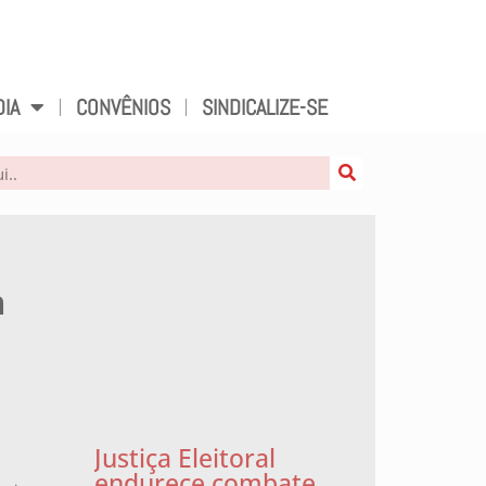
DIA
CONVÊNIOS
SINDICALIZE-SE
m
Justiça Eleitoral
endurece combate