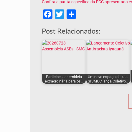
Confira a pauta específica da FCC apresentada 
Facebook
Twitter
Share
Post Relacionados:
Participe: assembleia
Um novo espaço de luta:
extraordinária para os…
SISMUC lança Coletivo…