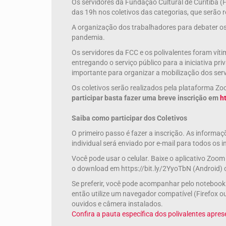
Os servidores da Fundação Cultural de Curitiba (F
das 19h nos coletivos das categorias, que serão 
A organização dos trabalhadores para debater o
pandemia.
Os servidores da FCC e os polivalentes foram vítim
entregando o serviço público para a iniciativa pri
importante para organizar a mobilização dos servi
Os coletivos serão realizados pela plataforma Z
participar basta fazer uma breve inscrição em
h
Saiba como participar dos Coletivos
O primeiro passo é fazer a inscrição. As informa
individual será enviado por e-mail para todos os 
Você pode usar o celular. Baixe o aplicativo Zoom
o download em https://bit.ly/2YyoTbN (Android) 
Se preferir, você pode acompanhar pelo noteboo
então utilize um navegador compatível (Firefox 
ouvidos e câmera instalados.
Confira a pauta específica dos polivalentes apr