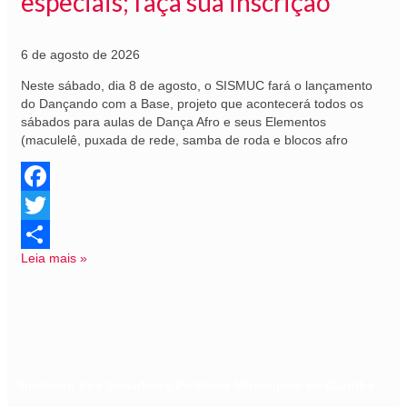
especiais; faça sua inscrição
6 de agosto de 2026
Neste sábado, dia 8 de agosto, o SISMUC fará o lançamento
do Dançando com a Base, projeto que acontecerá todos os
sábados para aulas de Dança Afro e seus Elementos
(maculelê, puxada de rede, samba de roda e blocos afro
Facebook
Twitter
Leia mais »
Share
Sindicato dos Servidores Públicos Municipais de Curitiba