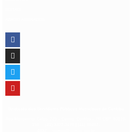
EDITAIS
ABAIXO ASSINADOS
Sindicato dos Servidores Públicos Municipais de Curitiba
Rua Monsenhor Celso, 225 – Centro, Curitiba – PR CEP: 80010-
150 (41) 3322-2475 | (41) 98407-
4932 sismuc@sismuc.org.br