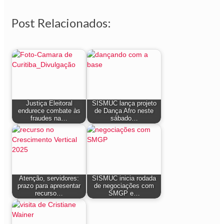
Share
Post Relacionados:
Justiça Eleitoral
SISMUC lança projeto
endurece combate às
de Dança Afro neste
fraudes na…
sábado…
Atenção, servidores:
SISMUC inicia rodada
prazo para apresentar
de negociações com
recurso…
SMGP e…