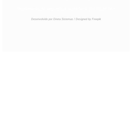
Atendimento de segunda a sexta-feira das 8h às 18h.
Desenvolvido por Direta Sistemas /
Designed by Freepik