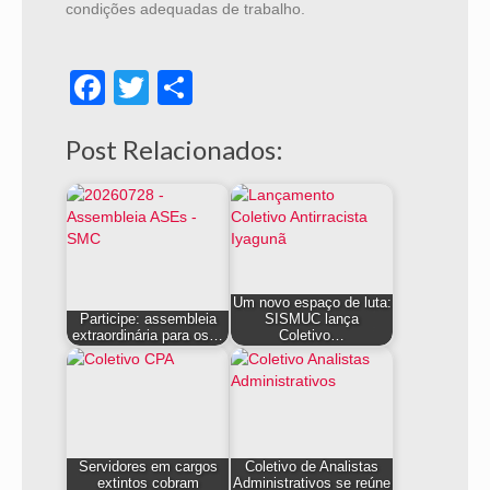
condições adequadas de trabalho.
Facebook
Twitter
Share
Post Relacionados:
Um novo espaço de luta:
Participe: assembleia
SISMUC lança
extraordinária para os…
Coletivo…
Servidores em cargos
Coletivo de Analistas
extintos cobram
Administrativos se reúne