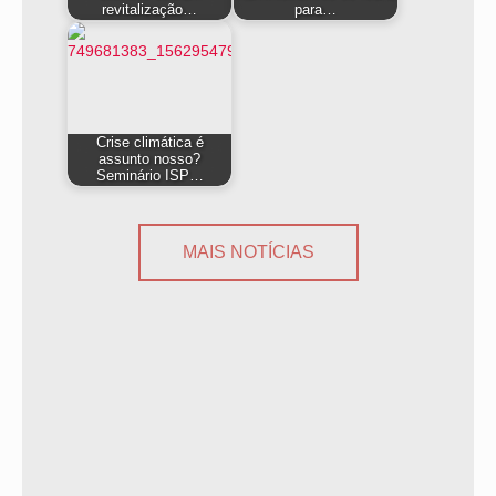
revitalização…
para…
Crise climática é
assunto nosso?
Seminário ISP…
MAIS NOTÍCIAS