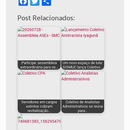
Facebook
Twitter
Share
Post Relacionados:
Participe: assembleia
Um novo espaço de luta:
extraordinária para os…
SISMUC lança Coletivo…
Servidores em cargos
Coletivo de Analistas
extintos cobram
Administrativos se reúne
revitalização…
para…