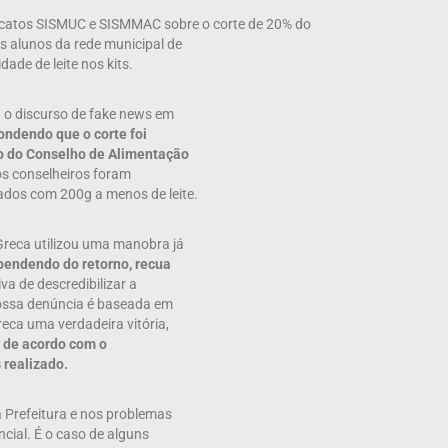
ndicatos SISMUC e SISMMAC sobre o corte de 20% do
os alunos da rede municipal de
dade de leite nos kits.
a o discurso de fake news em
ondendo que o corte foi
ão do Conselho de Alimentação
 os conselheiros foram
ados com 200g a menos de leite.
 Greca utilizou uma manobra já
ependendo do retorno, recua
iva de descredibilizar a
nossa denúncia é baseada em
eca uma verdadeira vitória,
, de acordo com o
 realizado.
 Prefeitura e nos problemas
cial. É o caso de alguns