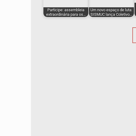
Participe: assembleia
Um novo espaço de luta:
extraordinária para os…
SISMUC lança Coletivo…