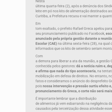
Nesta
última quarta-feira (2), após a denúncia dos Si
leite em pó nos kits de alimentação destinados a
Curitiba, a Prefeitura recuou e vai manter a quanti
Em
tom exaltado, o prefeito Rafael Greca apelou par
seu pronunciamento publicado no Facebook,
esc
anunciado pela própria gestão durante a reuni
Escolar (CAE)
na última sexta-feira (28), na qual
informados que os kits de setembro seriam mont
Com
a demora para liberar a ata da reunião, a gestão
conhecida pelos gestores:
dá a notícia ruim e, d
e afirma que nada do tipo aconteceria
, na tentat
mobilização em defesa de direitos. No entanto, 
fatos e consideramos o anúncio do desprefeito Gr
pois
nossa intervenção e pressão surtiu efeito e
pronunciamento do Greca, o corte não será mais
É importante lembrar que a distribuição
de alimentos já vem esbarrando na negligência da
causados pela terceirização dessa atividade essen