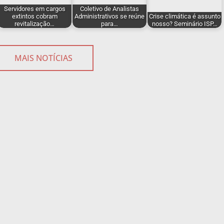
Servidores em cargos
Coletivo de Analistas
extintos cobram
Administrativos se reúne
Crise climática é assunto
revitalização…
para…
nosso? Seminário ISP…
MAIS NOTÍCIAS