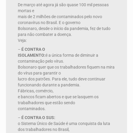
De março até agora já são quase 100 mil pessoas
mortas e
mais de 2 milhões de contaminados pelo novo
coronavírus no Brasil. E o governo
Bolsonaro, desde o início da pandemia, fez de tudo
para não combater a doença.
Veja:
–
É CONTRA O
ISOLAMENTO:
é a única forma de diminuir a
contaminação pelo vírus.
Bolsonaro quer que os trabalhadores fiquem na mira
do vírus para garantir o
lucro dos patrões. Para ele, tudo deve continuar
funcionando durante a pandemia.
Fábricas, comércio,
e bancos ficam abertos e que se lasquem os
trabalhadores que estão sendo
contaminados.
–
É CONTRA O SUS:
o Sistema Único de Saúde é uma conquista da luta
dos trabalhadores no Brasil,