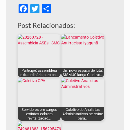
Facebook
Twitter
Share
Post Relacionados:
Participe: assembleia
Um novo espaço de luta:
extraordinária para os…
SISMUC lança Coletivo…
Servidores em cargos
Coletivo de Analistas
extintos cobram
Administrativos se reúne
revitalização…
para…