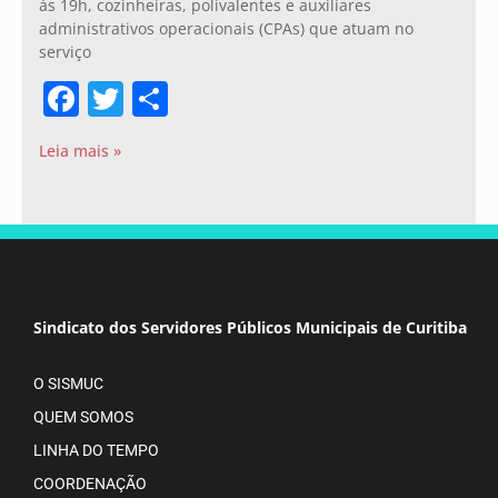
às 19h, cozinheiras, polivalentes e auxiliares
administrativos operacionais (CPAs) que atuam no
serviço
Facebook
Twitter
Share
Leia mais »
Sindicato dos Servidores Públicos Municipais de Curitiba
O SISMUC
QUEM SOMOS
LINHA DO TEMPO
COORDENAÇÃO