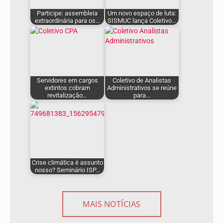
Participe: assembleia
Um novo espaço de luta:
extraordinária para os…
SISMUC lança Coletivo…
Servidores em cargos
Coletivo de Analistas
extintos cobram
Administrativos se reúne
revitalização…
para…
Crise climática é assunto
nosso? Seminário ISP…
MAIS NOTÍCIAS