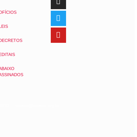
OFÍCIOS
LEIS
DECRETOS
EDITAIS
ABAIXO
ASSINADOS
07-4932 sismuc@sismuc.org.br