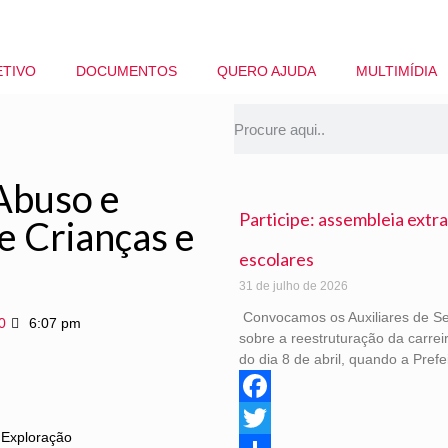
ETIVO
DOCUMENTOS
QUERO AJUDA
MULTIMÍDIA
Abuso e
Participe: assembleia extra
e Crianças e
escolares
31 de julho de 2026
Convocamos os Auxiliares de Ser
0
6:07 pm
sobre a reestruturação da carre
do dia 8 de abril, quando a Pref
Facebook
 Exploração