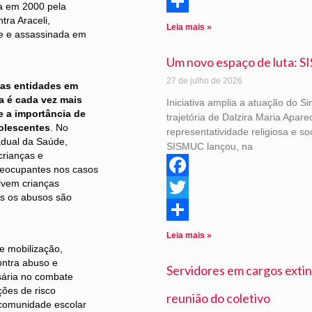
Twitter
da em 2000 pela
tra Araceli,
Share
Leia mais »
e e assassinada em
Um novo espaço de luta: S
27 de julho de 2026
sas entidades em
a é cada vez mais
Iniciativa amplia a atuação do S
e a importância de
trajetória de Dalzira Maria Apar
dolescentes
. No
representatividade religiosa e s
adual da Saúde,
SISMUC lançou, na
crianças e
eocupantes nos casos
olvem crianças
Facebook
s os abusos são
Twitter
Share
Leia mais »
e mobilização,
ontra abuso e
Servidores em cargos extin
ssária no combate
ções de risco
reunião do coletivo
 comunidade escolar