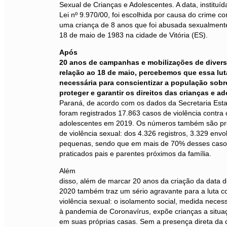
Sexual de Crianças e Adolescentes. A data, instituí
Lei nº 9.970/00, foi escolhida por causa do crime con
uma criança de 8 anos que foi abusada sexualment
18 de maio de 1983 na cidade de Vitória (ES).
Após
20 anos de campanhas e mobilizações de diver
relação ao 18 de maio, percebemos que essa lut
necessária para conscientizar a população sobr
proteger e garantir os direitos das crianças e a
Paraná, de acordo com os dados da Secretaria Est
foram registrados 17.863 casos de violência contra 
adolescentes em 2019. Os números também são pr
de violência sexual: dos 4.326 registros, 3.329 env
pequenas, sendo que em mais de 70% desses caso
praticados pais e parentes próximos da família.
Além
disso, além de marcar 20 anos da criação da data d
2020 também traz um sério agravante para a luta c
violência sexual: o isolamento social, medida nece
à pandemia de Coronavírus, expõe crianças a situa
em suas próprias casas. Sem a presença direta da