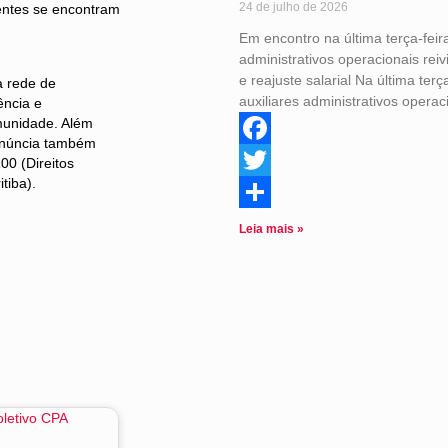
24 de julho de 2026
centes se encontram
Em encontro na última terça-feira
administrativos operacionais rei
e reajuste salarial Na última terç
a rede de
auxiliares administrativos opera
ência e
omunidade. Além
denúncia também
Facebook
00 (Direitos
tiba).
Twitter
Share
Leia mais »