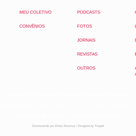
MEU COLETIVO
PODCASTS
CONVÊNIOS
FOTOS
JORNAIS
REVISTAS
OUTROS
Sindicato dos Servidores Públicos Municipais de Curitiba
Centro, Curitiba – PR CEP: 80010-150 (41) 3322-2475 | (41) 984
Atendimento de segunda a sexta-feira das 8h às 18h.
Desenvolvido por Direta Sistemas /
Designed by Freepik