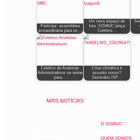
Um novo espaço de
Ser
Participe: assembleia
luta: SISMUC lança
extraordinária para os…
Coletivo…
Coletivo de Analistas
Crise climática é
Administrativos se reúne
assunto nosso?
para…
Seminário ISP…
MAIS NOTÍCIAS
O SISMUC
Sindicato dos
QUEM SOMOS