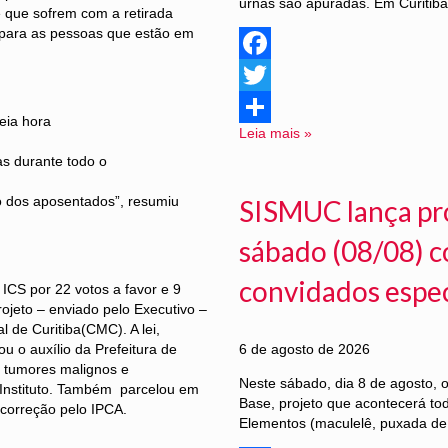
urnas são apuradas. Em Curitiba
 e que sofrem com a retirada
 para as pessoas que estão em
Facebook
Twitter
eia hora
Leia mais »
Share
as durante todo o
o dos aposentados”, resumiu
SISMUC lança pr
sábado (08/08) c
convidados especi
ICS por 22 votos a favor e 9
jeto – enviado pelo Executivo –
 de Curitiba(CMC). A lei,
u o auxílio da Prefeitura de
6 de agosto de 2026
o tumores malignos e
Neste sábado, dia 8 de agosto,
Instituto. Também parcelou em
Base, projeto que acontecerá to
correção pelo IPCA.
Elementos (maculelê, puxada de 