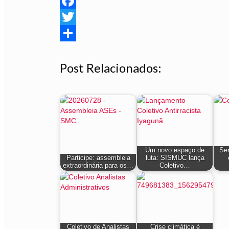
Facebook
Twitter
Share
Post Relacionados:
Um novo espaço de
Ser
Participe: assembleia
luta: SISMUC lança
extraordinária para os…
Coletivo…
Coletivo de Analistas
Crise climática é