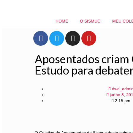
HOME
O SISMUC
MEU COL
Aposentados criam
Estudo para debater 
dwd_admi
junho 8, 20
2:15 pm
O Coletivo de Aposentados do Sismuc desta quinta-f