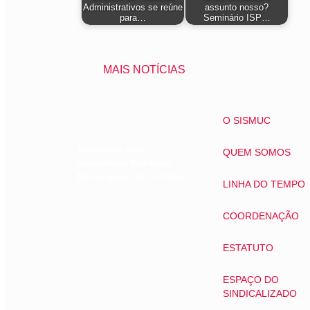
Administrativos se reúne
assunto nosso?
para…
Seminário ISP…
MAIS NOTÍCIAS
O SISMUC
Sindicato dos
QUEM SOMOS
Servidores Públicos
Municipais de Curitiba
LINHA DO TEMPO
COORDENAÇÃO
ESTATUTO
ESPAÇO DO
SINDICALIZADO