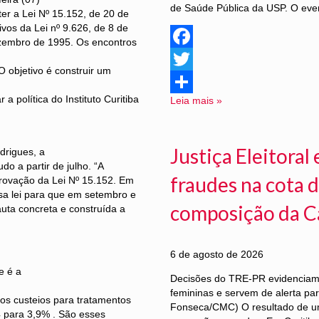
de Saúde Pública da USP. O even
er a Lei Nº 15.152, de 20 de
vos da Lei nº 9.626, de 8 de
dezembro de 1995. Os encontros
Facebook
O objetivo é construir um
Twitter
a política do Instituto Curitiba
Leia mais »
Share
Justiça Eleitora
drigues, a
do a partir de julho. “A
fraudes na cota d
rovação da Lei Nº 15.152. Em
sa lei para que em setembro e
composição da C
uta concreta e construída a
6 de agosto de 2026
e é a
Decisões do TRE-PR evidenciam f
femininas e servem de alerta pa
dos custeios para tratamentos
Fonseca/CMC) O resultado de u
 para 3,9% . São esses