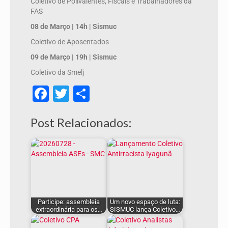
Coletivo de Polivalentes, Fiscais e Trabalhadores da
FAS
08 de Março | 14h | Sismuc
Coletivo de Aposentados
09 de Março | 19h | Sismuc
Coletivo da Smelj
Facebook
Twitter
Share
Post Relacionados:
Participe: assembleia
Um novo espaço de luta:
extraordinária para os…
SISMUC lança Coletivo…