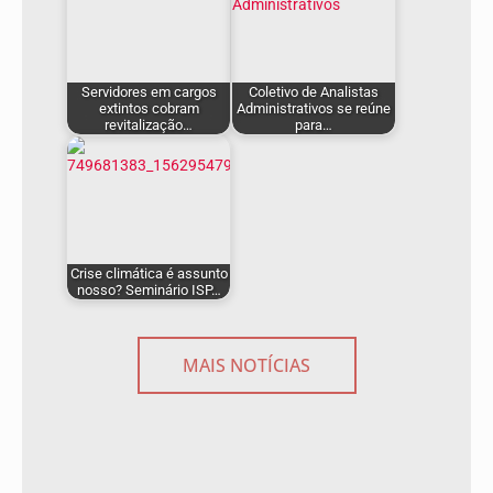
Servidores em cargos
Coletivo de Analistas
extintos cobram
Administrativos se reúne
revitalização…
para…
Crise climática é assunto
nosso? Seminário ISP…
MAIS NOTÍCIAS