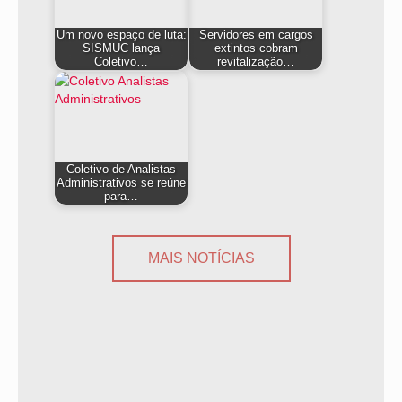
Um novo espaço de luta:
Servidores em cargos
SISMUC lança
extintos cobram
Coletivo…
revitalização…
Coletivo de Analistas
Administrativos se reúne
para…
MAIS NOTÍCIAS