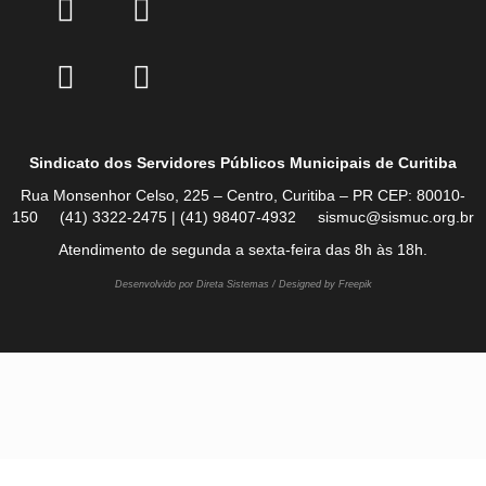
Sindicato dos Servidores Públicos Municipais de Curitiba
Rua Monsenhor Celso, 225 – Centro, Curitiba – PR CEP: 80010-
150 (41) 3322-2475 | (41) 98407-4932 sismuc@sismuc.org.br
Atendimento de segunda a sexta-feira das 8h às 18h.
Desenvolvido por Direta Sistemas /
Designed by Freepik