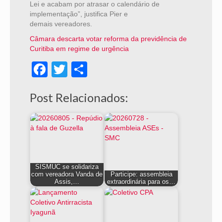
Lei e acabam por atrasar o calendário de
implementação”, justifica Pier e
demais vereadores.
Câmara descarta votar reforma da previdência de
Curitiba em regime de urgência
Facebook
Twitter
Share
Post Relacionados:
SISMUC se solidariza
com vereadora Vanda de
Participe: assembleia
Assis,…
extraordinária para os…