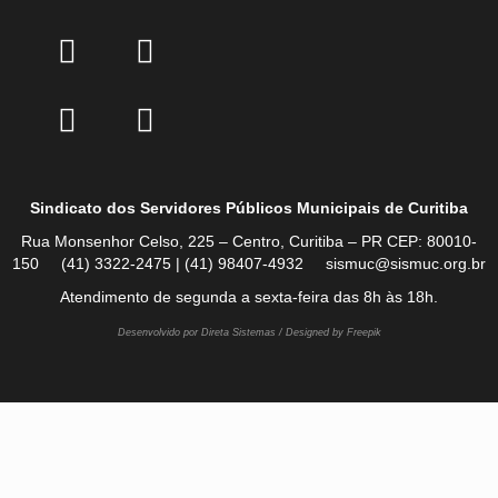
Sindicato dos Servidores Públicos Municipais de Curitiba
Rua Monsenhor Celso, 225 – Centro, Curitiba – PR CEP: 80010-
150 (41) 3322-2475 | (41) 98407-4932 sismuc@sismuc.org.br
Atendimento de segunda a sexta-feira das 8h às 18h.
Desenvolvido por Direta Sistemas /
Designed by Freepik