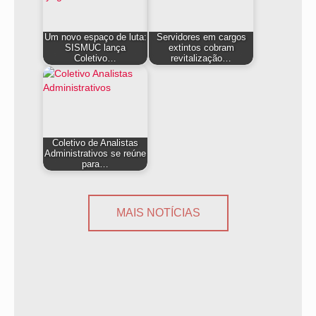
Um novo espaço de luta:
Servidores em cargos
SISMUC lança
extintos cobram
Coletivo…
revitalização…
Coletivo de Analistas
Administrativos se reúne
para…
MAIS NOTÍCIAS