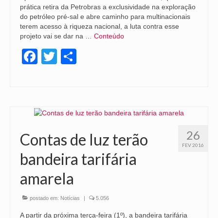
prática retira da Petrobras a exclusividade na exploração
do petróleo pré-sal e abre caminho para multinacionais
terem acesso à riqueza nacional, a luta contra esse
projeto vai se dar na …
Conteúdo
Facebook
Twitter
Share
26
Contas de luz terão
FEV 2016
bandeira tarifária
amarela
postado em:
Notícias
|
5.056
A partir da próxima terça-feira (1º), a bandeira tarifária