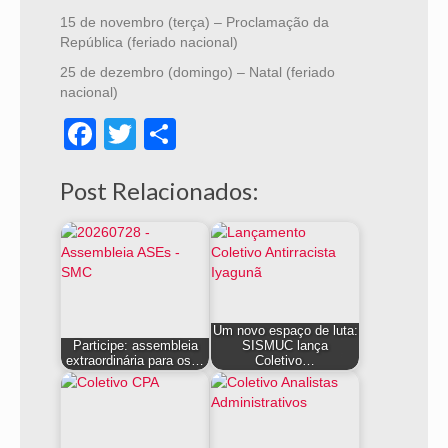
15 de novembro (terça) – Proclamação da
República (feriado nacional)
25 de dezembro (domingo) – Natal (feriado
nacional)
Facebook
Twitter
Share
Post Relacionados:
Um novo espaço de luta:
Participe: assembleia
SISMUC lança
extraordinária para os…
Coletivo…