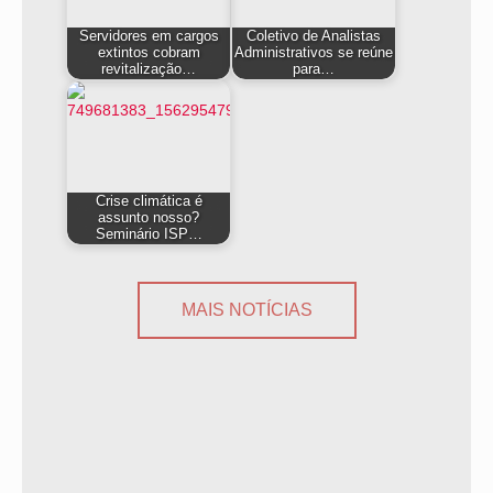
Servidores em cargos
Coletivo de Analistas
extintos cobram
Administrativos se reúne
revitalização…
para…
Crise climática é
assunto nosso?
Seminário ISP…
MAIS NOTÍCIAS